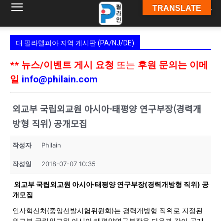
TRANSLATE
필
대 필라델피아 지역 게시판 (PA/NJ/DE)
라
** 뉴스/이벤트 게시 요청
또는
후원 문의는 이메
일
info@philain.com
인
외교부 국립외교원 아시아·태평양 연구부장(경력개
방형 직위) 공개모집
ￜ
작성자
Philain
작성일
2018-07-07 10:35
필
외교부 국립외교원 아시아·태평양 연구부장(경력개방형 직위) 공
개모집
인사혁신처(중앙선발시험위원회)는 경력개방형 직위로 지정된
라
외교부 국립외교원 아시아·태평양연구부장을 다음과 같이 공개