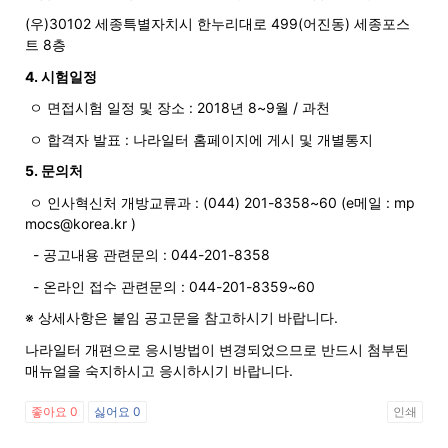
활
(우)30102 세종특별자치시 한누리대로 499(어진동) 세종포스
트 8층
4. 시험일정
정
ㅇ 면접시험 일정 및 장소 : 2018년 8~9월 / 과천
ㅇ 합격자 발표 : 나라일터 홈페이지에 게시 및 개별통지
5. 문의처
보
ㅇ 인사혁신처 개방교류과 : (044) 201-8358~60 (e메일 : mp
mocs@korea.kr )
- 공고내용 관련문의 : 044-201-8358
은
- 온라인 접수 관련문의 : 044-201-8359~60
※ 상세사항은 붙임 공고문을 참고하시기 바랍니다.
행
나라일터 개편으로 응시방법이 변경되었으므로 반드시 첨부된
매뉴얼을 숙지하시고 응시하시기 바랍니다.
좋아요
0
싫어요
0
인쇄
(PA/NJ/DE)