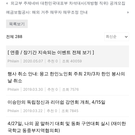
«
외교부 주제네바 대한민국대표부 차석대사(개방형 직위) 공개모집
예금보험공사: 해외 거주 채무자 채무조정 안내
»
목록보기
전체 288
[ 연중 / 장기간 지속되는 이벤트 전체 보기 ]
Philain
|
2020.05.07
|
추천 0
|
조회 40059
행사 취소 안내: 몽고 한인노인회 주최 2차/3차 한인 봉사의
날 취소
Philain
|
2019.03.30
|
추천 0
|
조회 7576
이승만의 독립정신과 리더쉽 강연회 개최, 4/15일
Philain
|
2019.03.22
|
추천 0
|
조회 7845
4/27일, 나의 꿈 말하기 대회 및 동화 구연대회 실시 (재미한
국학교 동중부지역협의회)