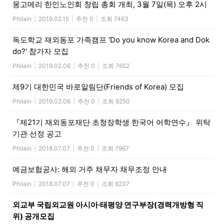
몽고메리 한인노인회 창립 총회 개최, 3월 7일(목) 오후 2시
Philain
|
2019.02.15
|
추천 0
|
조회 7463
독도학교 재외동포 가족캠프 'Do you know Korea and Dok
do?' 참가자 모집
Philain
|
2019.02.06
|
추천 0
|
조회 7652
제9기 대한민국 바로알림단(Friends of Korea) 모집
Philain
|
2019.02.06
|
추천 0
|
조회 8250
『제21기 재외동포재단 초청장학생 한국어 어학연수』 위탁
기관 선정 공고
Philain
|
2018.07.07
|
추천 0
|
조회 7967
예금보험공사: 해외 거주 채무자 채무조정 안내
Philain
|
2018.07.07
|
추천 0
|
조회 8237
외교부 국립외교원 아시아·태평양 연구부장(경력개방형 직
위) 공개모집