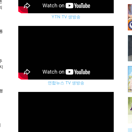
튼
의
YTN TV 생방송
유통
주
주지
연합뉴스 TV 생방송
행
어