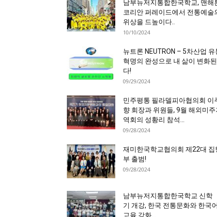
남부뉴저지통합한국학교, 맨해
코리안 퍼레이드에서 전통예술
위상을 드높이다..
10/10/2024
뉴트론 NEUTRON – 5차산업 
혁명의 완성으로 내 삶이 변화된
다!
09/29/2024
민주평통 필라델피아협의회 이
향 회장과 위원들, 9월 해외미
역회의 성황리 참석…
09/28/2024
재미한국학교협의회 제22대 집
부 출범!
09/28/2024
남부뉴저지통합한국학교 신학
기 개강, 한국 전통문화와 한국
교육 강화…