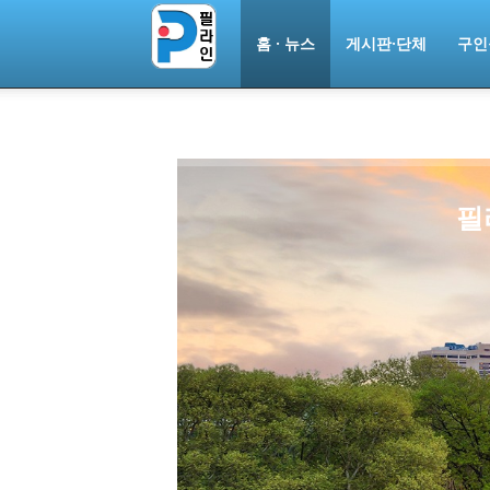
홈 · 뉴스
게시판·단체
구인
필
라
인
ￜ
필
라