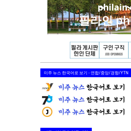
지
역
한
미주 뉴스 한국어로 보기 - 연합/중앙/경향/YTN
인
생