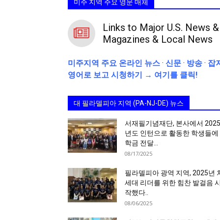
미주 지역 주요 영문 매체
활
Links to Major U.S. News &
Magazines & Local News
정
미주지역 주요
온라인 뉴스
·
신문
·
방송
·
잡
영어로 보고 시청하기
→
여기를 클릭!
보
대 필라델피아 지역 (PA-NJ-DE) 뉴스
서재필기념재단, 본사에서 202
은
년도 인턴으로 활동한 학생들에
학금 전달…
08/17/2025
행
필라델피아 광역 지역, 2025년 
세대 리더를 위한 힘찬 발걸음 
작했다..
08/06/2025
(PA/NJ/DE)