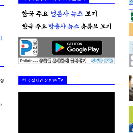
지
5
한국 실시간 생방송 TV
 장
차
시