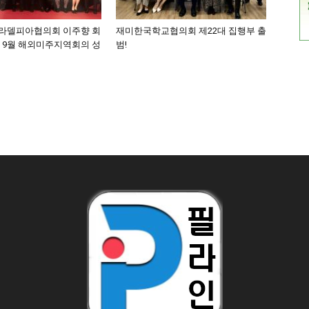
라델피아협의회 이주향 회
재미한국학교협의회 제22대 집행부 출
, 9월 해외미주지역회의 성
범!