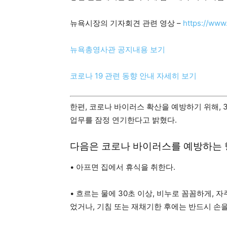
활
뉴욕시장의 기자회견 관련 영상 –
https://ww
뉴욕총영사관 공지내용 보기
정
코로나 19 관련 동향 안내 자세히 보기
보
한편, 코로나 바이러스 확산을 예방하기 위해, 
업무를 잠정 연기한다고 밝혔다.
은
다음은 코로나 바이러스를 예방하는 
• 아프면 집에서 휴식을 취한다.
행
• 흐르는 물에 30초 이상, 비누로 꼼꼼하게, 자
었거나, 기침 또는 재채기한 후에는 반드시 손을
(PA/NJ/DE)