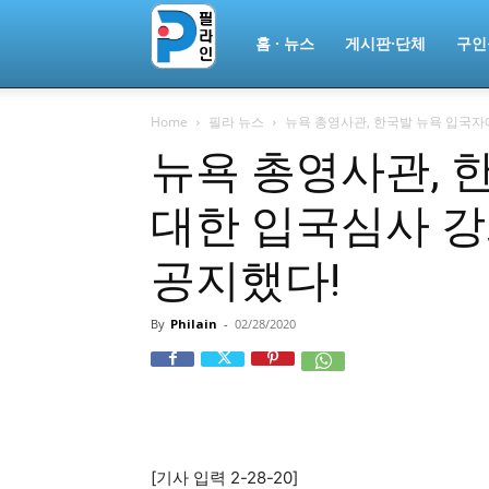
필
홈 · 뉴스
게시판·단체
구인
Home
필라 뉴스
뉴욕 총영사관, 한국발 뉴욕 입국자
라
뉴욕 총영사관, 
대한 입국심사 
인
공지했다!
ￜ
By
Philain
-
02/28/2020
필
[기사 입력 2-28-20]
라