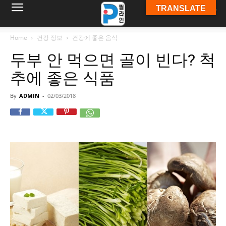
TRANSLATE
필
Home
건강 정보
건강에 좋은 음식
두부 안 먹으면 골이 빈다? 척
라
추에 좋은 식품
By
ADMIN
-
02/03/2018
인
ￜ
필
라