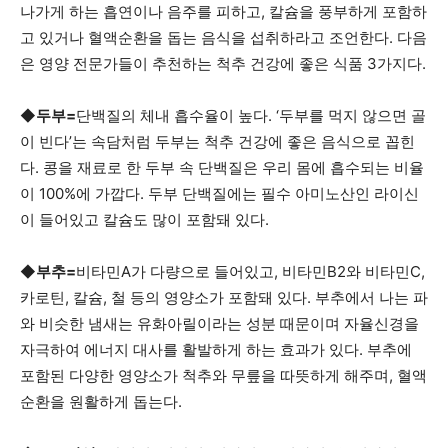
나가게 하는 흡연이나 음주를 피하고, 칼슘을 풍부하게 포함하
활
고 있거나 혈액순환을 돕는 음식을 섭취하라고 조언한다. 다음
은 영양 전문가들이 추천하는 척추 건강에 좋은 식품 3가지다.
정
◆
두부
=
단백질의 체내 흡수율이 높다. ‘두부를 먹지 않으면 골
이 빈다’는 속담처럼 두부는 척추 건강에 좋은 음식으로 꼽힌
다. 콩을 재료로 한 두부 속 단백질은 우리 몸에 흡수되는 비율
보
이 100%에 가깝다. 두부 단백질에는 필수 아미노산인 라이신
이 들어있고 칼슘도 많이 포함돼 있다.
은
◆
부추
=
비타민A가 다량으로 들어있고, 비타민B2와 비타민C,
카로틴, 칼슘, 철 등의 영양소가 포함돼 있다. 부추에서 나는 파
와 비슷한 냄새는 유화아릴이라는 성분 때문이며 자율신경을
행
자극하여 에너지 대사를 활발하게 하는 효과가 있다. 부추에
포함된 다양한 영양소가 척추와 무릎을 따뜻하게 해주며, 혈액
순환을 원활하게 돕는다.
(PA/NJ/DE)