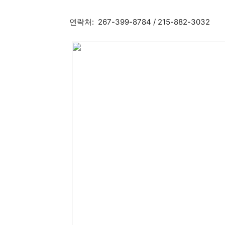
연락처: 267-399-8784 / 215-882-3032
지
역
한
인
생