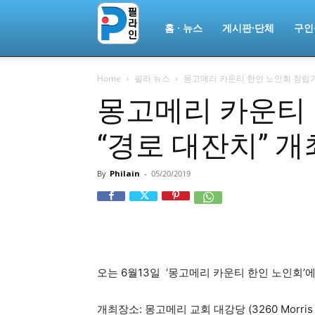
필
홈 · 뉴스
게시판·단체
구인
Home
필라 뉴스
몽고메리 카운티 한인 노인회 창립기념
라
몽고메리 카운티
“경로 대잔치” 개
인
By
Philain
-
05/20/2019
ￜ
필
오는 6월13일 ‘몽고메리 카운티 한인 노인회’
라
개최장소: 몽고메리 교회 대강당 (3260 Morris Rd.