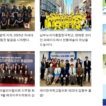
역 지역, 2025년 차세대
남부뉴저지통합한국학교, 맨해튼 코리
힘찬 발걸음 시작했다..
안 퍼레이드에서 전통예술의 위상을
드높이다..
라델피아협의회 이주향 회
재미한국학교협의회 제22대 집행부 출
, 9월 해외미주지역회의 성
범!