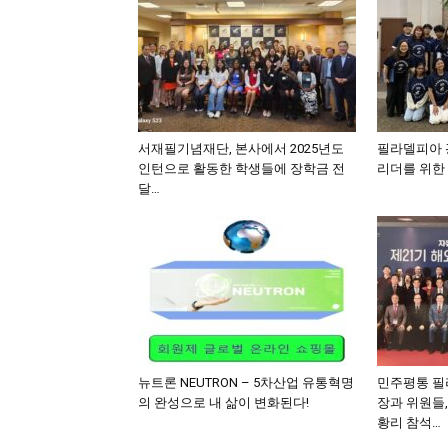
서재필기념재단, 본사에서 2025년도
필라델피아 광
인턴으로 활동한 학생들에 장학금 전
리더를 위한 
달…
뉴트론 NEUTRON – 5차산업 유통혁명
민주평통 필
의 완성으로 내 삶이 변화된다!
장과 위원들
황리 참석…