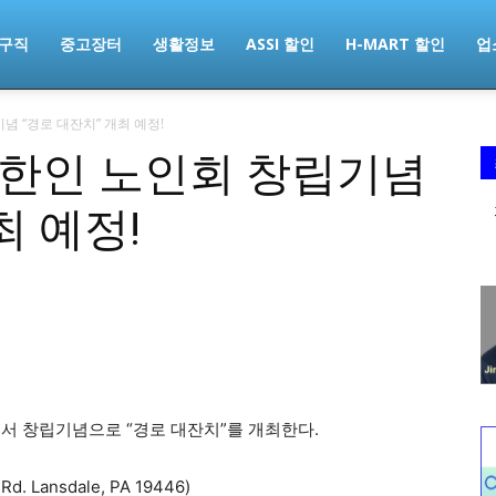
구직
중고장터
생활정보
ASSI 할인
H-MART 할인
업
 “경로 대잔치” 개최 예정!
 한인 노인회 창립기념
최 예정!
에서 창립기념으로 “경로 대잔치”를 개최한다.
 Lansdale, PA 19446)