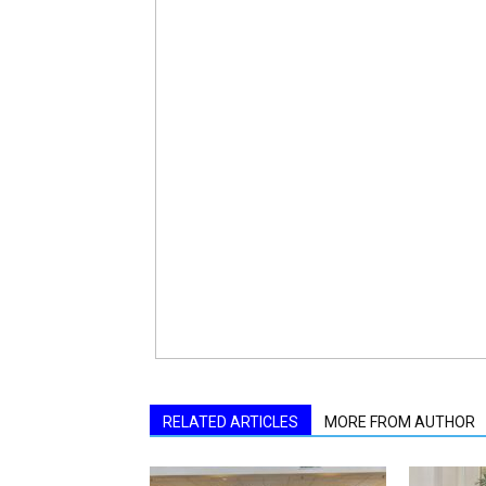
활
정
보
은
행
RELATED ARTICLES
MORE FROM AUTHOR
(PA/NJ/DE)