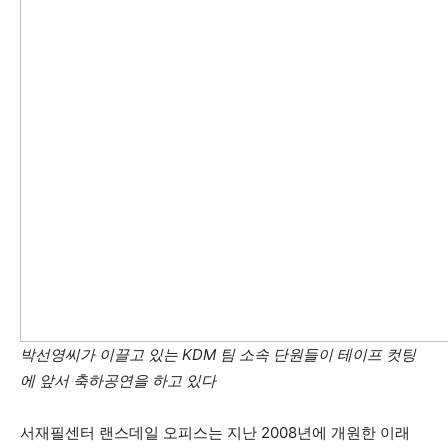
활
정
보
은
행
박선영씨가 이끌고 있는 KDM 팀 소속 단원들이 테이프 컷팅
에 앞서 축하공연을 하고 있다
(PA/NJ/DE)
서재필센터 랜스데일 오피스는 지난 2008년에 개원한 이래