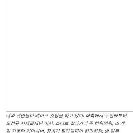
내외 귀빈들이 테이프 컷팅을 하고 있다. 좌측에서 두번째부터
오성규 서재필재단 이사,
스티브 말라가리
주 하원의원,
조 게
일
카운티 커미셔너, 장병기 필라델피아 한인회장, 발 알쿠