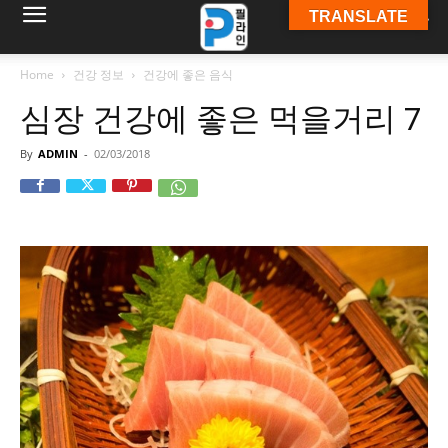
TRANSLATE
필
Home
건강 정보
건강에 좋은 음식
심장 건강에 좋은 먹을거리 7
라
By
ADMIN
-
02/03/2018
인
ￜ
필
라