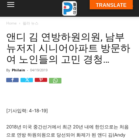
TRANSLATE
필
Home
필라 뉴스
앤디 김 연방하원의원, 남부
라
뉴저지 시니어아파트 방문하
여 노인들의 고민 경청…
인
By
Philain
-
04/19/2019
ￜ
[기사입력: 4-18-19]
필
2018년 미국 중간선거에서 최근 20년 내에 한인으로는 처음
으로 연방 하원의원으로 당선되어 화제가 된 앤디 김(Andy
라