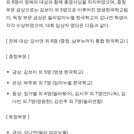
외 6명이 영예의 대상과 함께 총영사상을 차지하였으며, 중창
활
부문 금상으로는 김보미 외 5명으로 이루어진 영생한국학교팀
이, 독창 부문 금상은 필라임마누엘 한국학교의 강나연 학생이
각각 수상하였으며, 대회 입상자 명단은 다음과 같다.
정
[ 전체 대상: 강서연 외 6명 (중창, 남부뉴저지 통합 한국학교) ]
보
[ 중창부문 ]
금상: 김보미 외 5명 (영생 한국학교)
은
은상: 박주희 외 7명 (임마누엘 한국학교)
동상: 정가별 외 4명(델라웨어), 김시우 외 7명(안디옥), 김
다빈 외 7명(영원한), 김진주 외 7명(필라연합)
행
[ 독창부문 ]
(PA/NJ/DE)
금상: 강나연(필라 임마누엘)