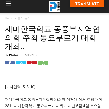
TRANSLATE
필
Home
필라 뉴스
재미한국학교 동중부지역협
라
의회 주최 동요부르기 대회
개최..
인
By
Philain
-
05/09/2019
ￜ
[기사입력: 5-8-19]
필
재미한국학교 동중부지역협의회(회장 이경애)에서 주최한 제
28회 재미한국학교 동요부르기 대회가 지난 5월 4일 토요일
라