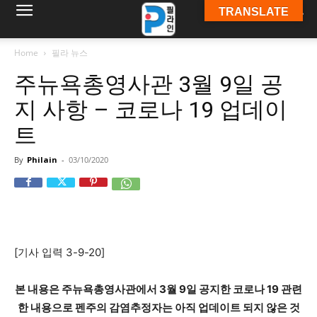
TRANSLATE
필
Home
필라 뉴스
주뉴욕총영사관 3월 9일 공
라
지 사항 – 코로나 19 업데이
트
인
By
Philain
-
03/10/2020
ￜ
[기사 입력 3-9-20]
필
본 내용은 주뉴욕총영사관에서 3월 9일 공지한 코로나 19 관련
한 내용으로 펜주의 감염추정자는 아직 업데이트 되지 않은 것
라