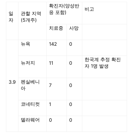
확진자
(
양성반
비고
응 포함
)
일
관할 지역
자
(5
개주
)
치료중
사망
뉴욕
142
0
한국계 추정 확진
뉴저지
11
0
자
1
명 발생
펜실베니
3.9
7
0
아
코네티컷
1
0
델라웨어
0
0