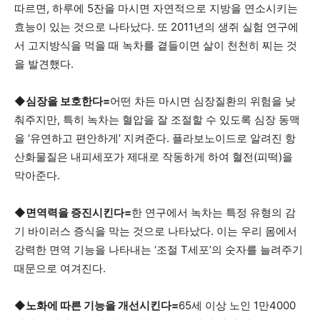
따르면, 하루에 5잔을 마시면 자연적으로 지방을 연소시키는
활
효능이 있는 것으로 나타났다. 또 2011년의 생쥐 실험 연구에
서 고지방식을 먹을 때 녹차를 곁들이면 살이 천천히 찌는 것
을 발견했다.
정
◆
심장을 보호한다
=
어떤 차든 마시면 심장질환의 위험을 낮
춰주지만, 특히 녹차는 혈압을 잘 조절할 수 있도록 심장 동맥
보
을 ‘유연하고 편안하게’ 지켜준다. 플라보노이드로 알려진 항
산화물질은 내피세포가 제대로 작동하게 하여 혈전(피떡)을
막아준다.
은
◆
면역력을 증진시킨다
=
한 연구에서 녹차는 특정 유형의 감
기 바이러스 증식을 막는 것으로 나타났다. 이는 우리 몸에서
행
강력한 면역 기능을 나타내는 ‘조절 T세포’의 숫자를 늘려주기
때문으로 여겨진다.
(PA/NJ/DE)
◆
노화에 따른 기능을 개선시킨다
=
65세 이상 노인 1만4000