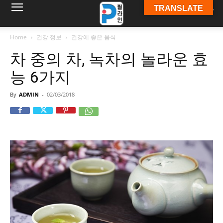
TRANSLATE
필
Home
건강 정보
건강에 좋은 음식
차 중의 차, 녹차의 놀라운 효
라
능 6가지
By
ADMIN
-
02/03/2018
인
ￜ
필
라