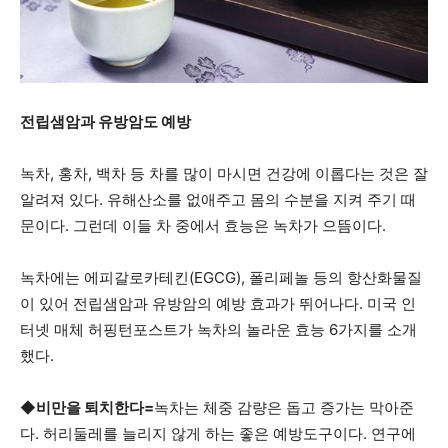
지
전립샘암과 유방암도 예방
역
녹차, 홍차, 백차 등 차를 많이 마시면 건강에 이롭다는 것은 잘
알려져 있다. 유해산소를 없애주고 몸의 수분을 지켜 주기 때
문이다. 그런데 이들 차 중에서 효능은 녹차가 으뜸이다.
한
녹차에는 에피갈로카테킨(EGCG), 폴리페놀 등의 항산화물질
이 있어 전립샘암과 유방암의 예방 효과가 뛰어나다. 미국 인
인
터넷 매체 허핑턴포스트가 녹차의 놀라운 효능 6가지를 소개
했다.
생
◆
비만을 퇴치한다
=
녹차는 체중 감량은 돕고 증가는 막아준
다. 허리둘레를 늘리지 않게 하는 좋은 예방도구이다. 연구에