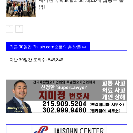
재미한국학교협의회 제22대 집행부 출
범!
최근 30일간 Philain.com으로의 총 방문 수
지난 30일간 조회수:
543,848