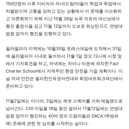
150만명의 서류 미비자의 자녀(드림머)들이 학업과 취업에서
차별받으며 고통을 당하고 있는 상황에서 이 문제를 이슈화하
고 여론화하기 위해 지난 10월 26일 뉴욕 자유의 여신상에서
지
행진 출정식을 갖고 11월 12일까지 도보로 워싱턴 D.C. 연방대
법원 앞까지 행진을 진행하고 있다.
역
필라델피아 지역에는 10월30일 토래스데일에 도착해서 31일
에 필라델피아 시내로 들어와서 11월 1일 정오 12시에 시청 앞
에서 기자회견을 하고, 저녁에는 차이나 타운에 위치한 Fact
한
Charter School에서 지역주민 환영 만찬을 가질 계획이다. 이
날 저녁 만찬은 필라한인유권자연대와 희망네트워크재단에서
준비하고 있다.
인
11월2일에는 미디어, 3일에는 케넷 스쿼어를 거쳐 메릴랜드로
넘어간다. 230 마일을 18일 동안 걸어서 11월12일에는 연방대
생
법원 앞까지 행진하는 40여 명의 드림머들은 DACA (추방유
예) 존폐에 관한 첫 심의를 시작하는 날이다.