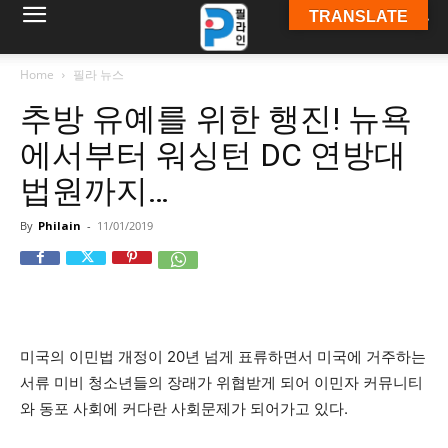
TRANSLATE
필
Home
필라 뉴스
추방 유예를 위한 행진! 뉴욕
라
에서부터 워싱턴 DC 연방대
법원까지…
인
By
Philain
-
11/01/2019
ￜ
미국의 이민법 개정이 20년 넘게 표류하면서 미국에 거주하는
필
서류 미비 청소년들의 장래가 위협받게 되어 이민자 커뮤니티
와 동포 사회에 커다란 사회문제가 되어가고 있다.
라