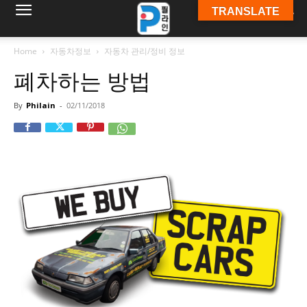
TRANSLATE
필
Home
자동차정보
자동차 관리/정비 정보
폐차하는 방법
라
By
Philain
-
02/11/2018
인
ￜ
필
라