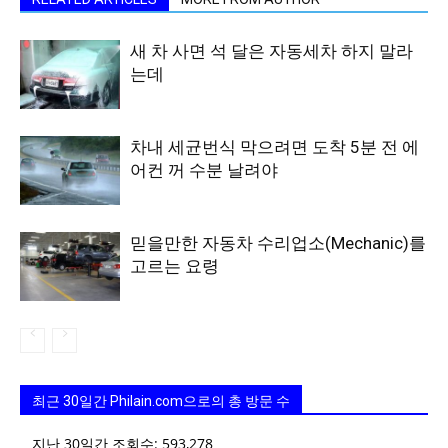
새 차 사면 석 달은 자동세차 하지 말라
는데
차내 세균번식 막으려면 도착 5분 전 에
어컨 꺼 수분 날려야
믿을만한 자동차 수리업소(Mechanic)를
고르는 요령
최근 30일간 Philain.com으로의 총 방문 수
지난 30일간 조회수:
593,278