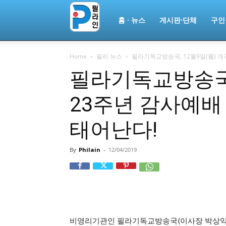
필
홈 · 뉴스
게시판·단체
구인
Home
필라 뉴스
필라기독교방송국, 12월9일(월) 개국
라
필라기독교방송국,
23주년 감사예배 
인
태어난다!
ￜ
By
Philain
-
12/04/2019
필
비영리기관인 필라기독교방송국(이사장 박상익 장
라