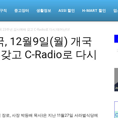
구직
중고장터
생활정보
ASSI 할인
H-MART 할인
업
 23주년 감사예배 갖고 C-Radio로 다시 태어난다!
 12월9일(월) 개국
갖고 C-Radio로 다시
로, 사장 박등배 목사)은 지난 11월27일 서라벌식당에