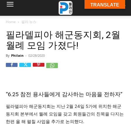
TRANSLATE
필
Home
필라 뉴스
필라델피아 해군동지회, 2월
라
월례 모임 가졌다!
By
Philain
-
02/28/2020
인
ￜ
“6.25 참전 용사들에게 감사하는 마음을 전하자”
필
필라델피아 해군동지회는 지난 2월 24일 5가에 위치한 해군
동지회 본부에서 월례 모임을 갖고 회원들간의 친목을 다지는
한편 올 해 펼칠 사업을 추가로 논의했다.
라