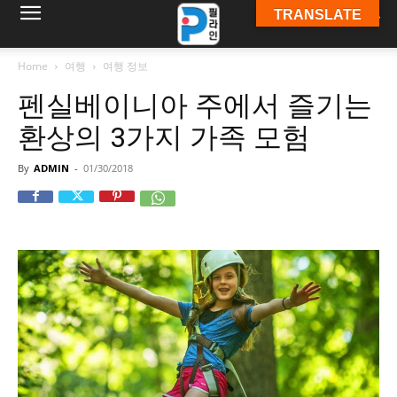
TRANSLATE
필
Home
여행
여행 정보
펜실베이니아 주에서 즐기는
라
환상의 3가지 가족 모험
By
ADMIN
-
01/30/2018
인
ￜ
필
라