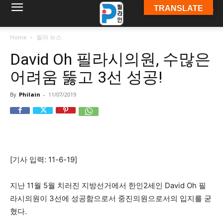
TRANSLATE
필
Home
필라 뉴스
David Oh 필라시의원, 수많은
라
어려움 뚫고 3선 성공!
By
Philain
-
11/07/2019
인
ￜ
[기사 입력: 11-6-19]
필
지난 11월 5월 치러진 지방선거에서 한인2세인 David Oh 필
라시의원이 3선에 성공함으로서 중진의원으로서의 입지를 굳
혔다.
라