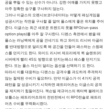
공을 뿌릴 수 있는 선수가 아니다. 강한 어깨를 가지지 못했고
아주 정확한 송구를 구사하지 않는다.
그러나 이글스의 오펜시브코디네이터는 어떻게 패싱게임을
성공시키는 작전을 구사할 줄 알며 폴스에게 좋은 위치를 주어
준다. 이글스는 최근 새로운 트렌드의 풋볼 RPO(run-pass
option plays)를 아주 잘 구사한다. 디펜스 측면에서 봤을 때
폴스는 러닝백에게 공을 건네기도 하고 와이드 리시버 아골러
를 반대방향으로 달리도록 해 공간을 만들어 패스하는 스윙패
스를 던지기도 한다. 와이드 리시버 제프리에게 퀵 슬랜트(리
시버에게 빨리 45도 방향으로 던지는패스) 패스를 던지기도
한다. 또는 폴스 자신이 달리는 옵션을 선택하기 도 한다.
따라서 이를 대응하는 디펜스는 공격수를 과도하게 추격하지
않는 절제된 수비가 필요하다. 만약 이글스가 이 4가지 공격
패턴을 잘 성공시키기 시작하면 패트리어츠는 이글스의 공격
을 제지하기 힘들어진다. 잭슨빌 제규어스의 쿼터백 블레이크
보틀스는 패트리어츠와의 전반전에서 이 RPO전술로 패트리
어츠 수비를 무력화시켰다.