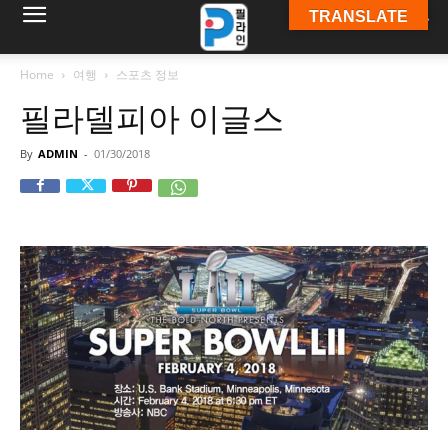
TRANSLATE
필
Home
여행
스포츠 정보
필라델피아 이글스
라
By
ADMIN
-
01/30/2018
인
ￜ
필
라