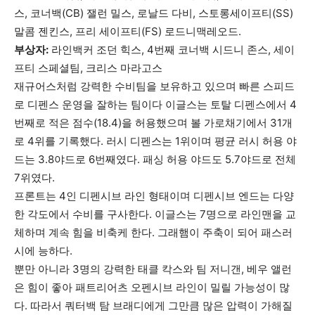
스, 코너백(CB) 잴런 밀스, 로날드 다비, 스토롱세이프티(SS)
말콤 젠킨스, 프리 세이프티(FS) 로드니맥레오드.
부상자:
라인백커 조던 힉스, 4번째 코너백 시드니 존스, 세이
프티 스페셜팀, 크리스 마라고스
재규어스처럼 강력한 수비팀을 보유하고 있으며 빠른 스피드
로 디펜스 운영을 잘하는 팀이다 이글스는 토탈 디펜스에서 4
번째로 적은 점수(18.4)을 허용했으며 볼 가로채기에서 31개
로 4위를 기록했다. 러시 디펜스는 1위이며 평균 러시 허용 야
드는 3.8야드로 6번째였다. 패싱 허용 야드도 5.7야드로 전체
7위였다.
프론트는 4인 디펜시브 라인 형태이며 디펜시브 엔드는 다양
한 각도에서 수비를 구사한다. 이글스는 7명으로 라인맨을 교
체하며 계속 힘을 비축케 한다. 그래햄이 주축이 되어 패스러
시에 능하다.
뿐만 아니라 3명의 강력한 태클 칵스와 팀 저니갠, 베우 앨런
은 힘이 좋아 패트리어츠 오펜시브 라인이 밀릴 가능성이 많
다. 따라서 쿼터백 탐 브래디에게 그만큼 많은 압력이 가해질