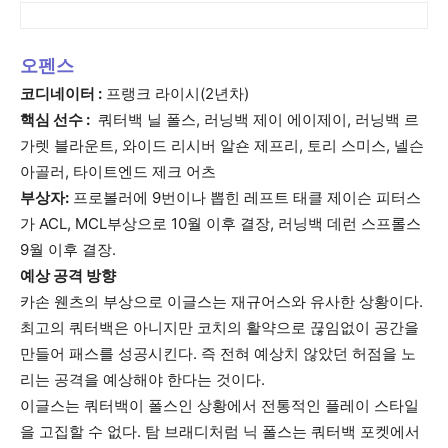
활
오펜스
코디네이터 :
프랭크 라이시(2년차)
정
핵심 선수 :
쿼터백 닐 폴스, 러닝백 제이 에이제이, 러닝백 르
가렛 블라운트, 와이드 리시버 알숀 제프리, 토리 스미스, 넬슨
아골러, 타이트엔드 제크 어츠
보
부상자:
프로볼러에 9번이나 뽑힌 레프트 태클 제이슨 피터스
가 ACL, MCL부상으로 10월 이후 결장, 러닝백 데런 스프롤스
9월 이후 결장.
은
예상 공격 방향
카손 웬츠의 부상으로 이글스는 재규어스와 유사한 상황이다.
최고의 쿼터백은 아니지만 코치의 활약으로 끊임없이 공간을
행
만들어 패스를 성공시킨다. 즉 전혀 예상치 않았던 허점을 노
리는 공격을 예상해야 한다는 것이다.
이글스는 쿼터백이 폴스인 상황에서 전통적인 플레이 스타일
(PA/NJ/DE)
을 고집할 수 없다. 탐 브래디처럼 닉 폴스는 쿼터백 포켓에서