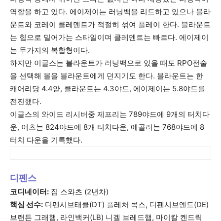
역할을 하고 있다. 에이제이는 러닝백을 리드하고 있으나 블라
운트와 코레이 클레멘트가 적절히 섞여 플레이 한다. 블라운트
는 힘으로 밀어가는 스타일이며 클레멘트는 빠르다. 에이제이
는 두가지의 복합형이다.
하지만 이글스는 블라운트가 러닝백으로 있을 때도 RPO전술
을 선택해 볼을 블라운트에게 던지기도 한다. 블라운트는 한
캐어리당 4.4얃, 클라운트는 4.3야드, 에이제이는 5.8야드를
전진했다.
이글스의 와이드 리시버중 제프리는 789야드에 9개의 터치다
운, 어츠는 824야드에 8개 터치다운, 에골러는 768야드에 8
터치 다운을 기록했다.
디펜스
코디네이터:
짐 스와츠 (2년차)
핵심 선수:
디펜시브태클(DT) 플레처 콕스, 디펜시브엔드(DE)
브랜든 그래햄, 라인백커(LB) 니겔 브레드햄, 마이칼 켄드릭