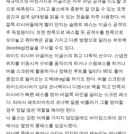
재규어스와 마찬가지로 이글스는 자주 러닝 공격을 시도할 것
으로 예측된다. 그리고 폴스에게 충분히 잘 던질 수 있는 포켓
공간과 쉽게 상대방을 읽을 수 있는 전술을 자주 사용한다. 바
깥쪽 리시버들에게 빨리 던지는 슬랜트 패스는 이글스 공격의
주 득점원이다. 또한 한쪽으로 패스할 듯 공격수를 한쪽으로
모아놓고 쿼터백은 공을 가지고 다른 방향으로 달리는 부트렉
(bootleg)전술을 구사할 수도 있다.
와이드 리시버 아골러는 이글스의 최고 다목적 선수다. 스냅전
위치를 이동시켜 수비를 움직이게 하거나 스윙패스를 하거나
버블 스크린에 활용하거나 정해진 루트를 달리다 90도 틀어
중앙으로 들어오는 드랙(drag)을 하기도 한다. 버블 스크린은
와이드리시버가 상대 코너백이나 디펜시브 백을 막고 안쪽의
리시버가 빠른 패스를 받아 바깥쪽 라인을 달리는 스크린 패스
다. 따라서 패트리어츠의 코너백 말콤 버틀러가 그를 방어할
경우 정말 많은 역할을 해야만 한다.
닉 폴스는 강한 어깨를 가지지 않았음에도 바이킹스와의 경기
에서는 몇번의 롱패스를 성공시켰다.
러닝백 중에서 뛰어난 스타는 없지만 여러 재능있는 러닝백이