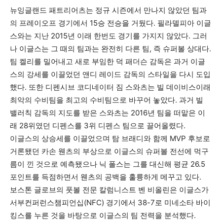
뉴잉글랜드 패트리어츠는 정규 시즌에서 만나지 않았던 팀과
의 프레이오프 경기에서 15승 전승을 거뒀다. 필라델피아 이글
지
스와는 지난 2015년 이래 한번도 경기를 가지지 않았다. 그러
나 이글스는 그 때의 팀과는 완전히 다른 팀, 즉 슈퍼볼 상대다.
팀 켈리를 밀어내고 새로 부임한 덕 패더슨 감독은 과거 이글
스의 강세를 이끌었던 앤디 레이드 감독의 스타일을 다시 도입
역
했다. 또한 디펜시브 코디네이터 짐 스와츠는 빌 데이비스이래
최악의 수비팀을 최고의 수비팀으로 바꾸어 놓았다. 과거 빌
밸러칙 감독의 지도를 받은 스와츠는 2016년 팀을 떠맡은 이
한
래 28위였던 디펜스를 3위 디펜스 팀으로 끌어올렸다.
이글스의 상승세를 이끌었으며 탐 브래디와 함께 MVP 후보로
거론됐던 카손 웬츠의 부상으로 이글스의 슈퍼볼 전선에 먹구
인
름이 낀 것으로 예측됐으나 닉 폴스는 그를 대신해 평균 26.5
포인트를 득점하면서 웬츠의 공백을 훌륭하게 메꾸고 있다.
보스톤 글로브의 풋볼 전문 칼럼니스트 벤 비올린은 이글스가
생
서부컨퍼런스챔피언십(NFC) 경기에서 38-7로 미네소타 바이
킹스를 누른 것을 바탕으로 이글스의 팀 전력을 분석했다.