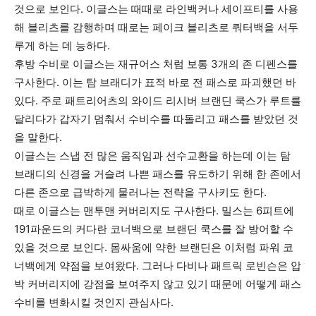
것으로 보인다. 이글스는 때때로 라인백커나 세이프티를 사용
해 블리츠를 감행하며 때로는 페이크 블리츠로 쿼터백을 서두
루게 하는 데 능하다.
후방 수비로 이글스는 재규어스 처럼 보통 3개의 존 디펜스를
구사한다. 이는 탐 브래디가 표적 바로 전 패스로 파괴했던 바
있다. 주로 패트리어츠의 와이드 리시버 브랜딘 쿡스가 루트를
달리다가 갑자기 멈춰서 수비수를 따돌리고 패스를 받았던 것
을 말한다.
이글스는 스냅 전 많은 움직임과 선수교환을 하는데 이는 탐
브래디의 신경을 거슬려 나쁜 패스를 유도하기 위해 한 존에서
다른 존으로 급박하게 물러나는 전략을 구사키도 한다.
때로 이글스는 맨투맨 커버리지도 구사한다. 밀스는 6피트에
191파운드의 커다란 코너백으로 브랜딘 쿡스를 잘 방어할 수
있을 것으로 보인다. 몸싸움에 약한 브랜딘은 이처럼 파워 코
너백에게 약점을 보여왔다. 그러나 다비나 패트릭 로빈슨은 압
박 커버리지에 강점을 보여주지 않고 있기 때문에 어떻게 패스
수비를 변화시킬 것인지 관심사다.