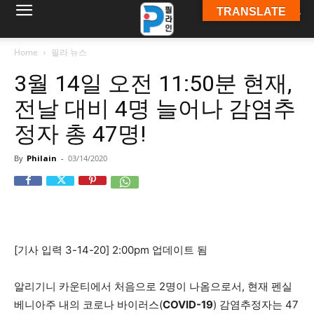
TRANSLATE
필
Home
필라 뉴스
3월 14일 오전 11:50분 현재,
라
전날 대비 4명 늘어나 감염추
정자 총 47명!
인
By
Philain
-
03/14/2020
ￜ
[기사 입력 3-14-20] 2:00pm 업데이트 됨
필
알리기니 카운티에서 처음으로 2명이 나옴으로서, 현재 펜실
베니아주 내의 코로나 바이러스(
COVID-19
) 감염추정자는 47
라