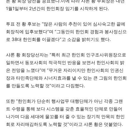
론 황 회장 당선을 공표했다.이에 따라 샤론 황 부회장은 내년
1월1일부터 2년간의 한인회장 임기를 시작하게 된다.
지
투표 전 황 후보는 “많은 사람의 추천이 있어 심사숙고한 끝에
회장직에 입후보했다”며 “그동안의 한인회 경험과 봉사정신으
로 38대 한인회를 이끌겠다”고 소감을 밝히기도 했다.
역
샤론 황 회장당선자는 “특히 최근 한인회 인구조사위원장으로
일하면서 동포사회의 적극적인 반응을 보면서 한인사회의 밝
한
은 전망을 느꼈다”며 “무거운 자리이지만 한인사회의 인권신
장과 타민족단체와 시너지효과를 낼 수 있는 큰 그림의 한인회
를 만들도록 노력할 것”이라고 다짐했다.
인
또한 “한인회가 단순히 행사업무 대행단체가 아닌 각종 그랜
트 수령을 통해 보다 시스템을 갖춘 효율적인 단체로 만들어
생
나가며 다음 세대에 물꼬를 터 줄 수 있는 장기적 안목의 한인
회로 자리매김하도록 노력할 것”이라고 샤론 황은 덧붙였다.