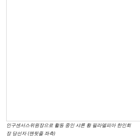
인구센서스위원장으로 활동 중인 샤론 황 필라델피아 한인회
장 당선자 (맨뒷줄 좌측)