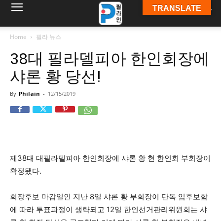
TRANSLATE
필
Home
필라 뉴스
38대 필라델피아 한인회장에
라
샤론 황 당선!
By
Philain
-
12/15/2019
인
ￜ
제38대 대필라델피아 한인회장에 샤론 황 현 한인회 부회장이
확정됐다.
필
회장후보 마감일인 지난 8일 샤론 황 부회장이 단독 입후보함
에 따라 투표과정이 생략되고 12일 한인선거관리위원회는 샤
라