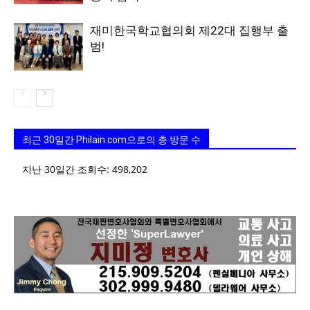
재미한국학교협의회 제22대 집행부 출
범!
최근 30일간 Philain.com으로의 총 방문 수
지난 30일간 조회수:
498,202