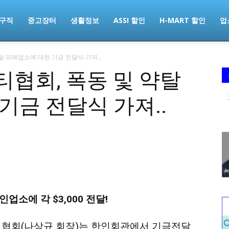
구직
중고장터
생활정보
ASSI 할인
H-MART 할인
업
탈 피해업소에 대한 기금 전달식 가져..
협회, 폭동 및 약탈
기금 전달식 가져..
인업소에 각 $3,000 전달!
뷰티협회(나상규 회장)는 한인회관에서 기금전달