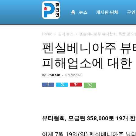
필
홈 · 뉴스
게시판·단체
구인
Home
필라 뉴스
펜실베니아주 뷰티협회, 폭동 및 약
라
펜실베니아주 뷰티
피해업소에 대한 
인
By
Philain
-
07/20/2020
ￜ
필
뷰티협회, 모금된 $58,000로 19개 한
라
어제 7월 19일(일) 펜실베니아주 