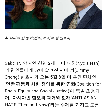
지
역
▲
니디아 한 앵커(왼쪽)와 지미 정 변호사.
한
6abc TV 앵커인 한인 2세 니디아 한(Nydia Han)
과 한인들에게 많이 알려진 지미 정(Jimmy
인
Chong) 변호사가
오는 5월 8일
미 흑인 단체인
‘
인종 평등과 사회 정의를 위한 연합
(Coalition for
Racial Equity and Social Justice)’에 특별 초청되
생
어, ‘
아시아인 혐오의 과거와 현재
(
ANTI-ASIAN
HATE: Then and Now)
‘라는 주제를 가지고 토론