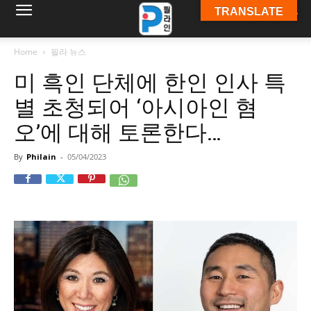
TRANSLATE
필
Home
필라 뉴스
미 흑인 단체에 한인 인사 특
라
별 초청되어 ‘아시아인 혐
오’에 대해 토론한다…
인
By
Philain
-
05/04/2023
ￜ
필
라