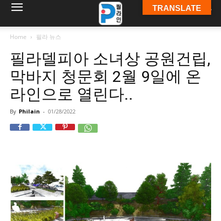
TRANSLATE
필
Home
필라 뉴스
필라델피아 소녀상 공원건립,
라
막바지 청문회 2월 9일에 온
라인으로 열린다..
인
By
Philain
-
01/28/2022
ￜ
필
라