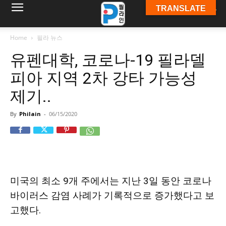
TRANSLATE
필
Home
필라 뉴스
유펜대학, 코로나-19 필라델
라
피아 지역 2차 강타 가능성
제기..
인
By
Philain
-
06/15/2020
ￜ
미국의 최소 9개 주에서는 지난 3일 동안 코로나
필
바이러스 감염 사례가 기록적으로 증가했다고 보
고했다.
라