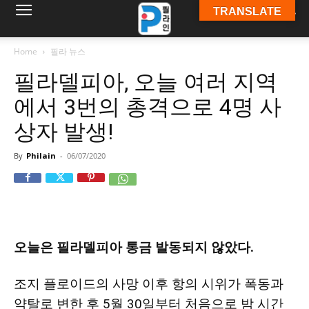
TRANSLATE
필
Home
필라 뉴스
필라델피아, 오늘 여러 지역
라
에서 3번의 총격으로 4명 사
상자 발생!
인
By
Philain
-
06/07/2020
ￜ
오늘은 필라델피아 통금 발동되지 않았다.
필
조지 플로이드의 사망 이후 항의 시위가
폭동과
라
약탈로 변한
후 5월 30일부터 처음으로 밤 시간