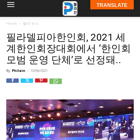
TRANSLATE
필
Home
필라 뉴스
필라델피아한인회, 2021 세
라
계한인회장대회에서 ‘한인회
모범 운영 단체’로 선정돼..
인
By
Philain
-
10/06/2021
ￜ
필
라