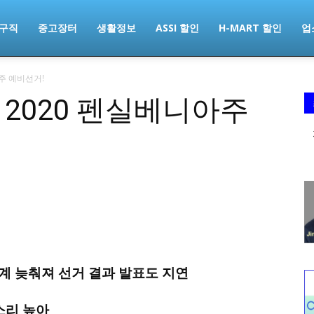
구직
중고장터
생활정보
ASSI 할인
H-MART 할인
업
주 예비선거!
 2020 펜실베니아주
집계 늦춰져 선거 결과 발표도 지연
소리 높아