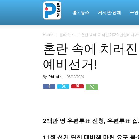
필
홈 · 뉴스
게시판·단체
구인
Home
필라 뉴스
혼란 속에 치러진 2020 펜실베니아
라
혼란 속에 치러진
예비선거!
인
By
Philain
-
06/10/2020
ￜ
필
2백만 명 우편투표 신청, 우편투표 
라
11월 선거 위한 대비책 마련 요구 목