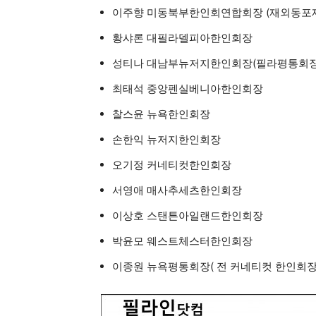
이주향 미동북부한인회연합회장 (재외동포
황샤론 대필라델피아한인회장
성티나 대남부뉴저지한인회장(필라평통회장
최태석 중앙펜실베니아한인회장
찰스윤 뉴욕한인회장
손한익 뉴저지한인회장
오기정 커네티컷한인회장
서영애 매사추세츠한인회장
이상호 스탠튼아일랜드한인회장
박윤모 웨스트체스터한인회장
이종원 뉴욕평통회장( 전 커네티컷 한인회장