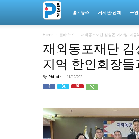
필
홈 · 뉴스
게시판·단체
구인
Home
필라 뉴스
재외동포재단 김성곤 이사장, 미동
라
재외동포재단 김
지역 한인회장들과
인
By
Philain
-
11/19/2021
ￜ
필
라