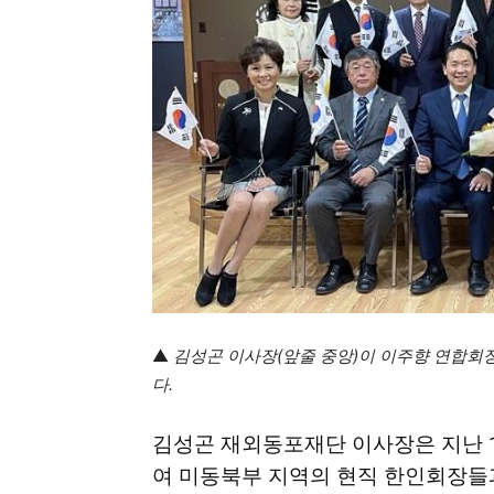
지
역
한
인
▲
김성곤
이사장(앞줄 중앙)이
이주향 연합회장
다.
생
김성곤
재외동포재단
이사장은
지난 
여
미동북부
지역의
현직
한인회장들