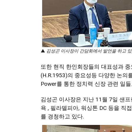
▲
김성곤
이사장이 간담회에서 발언을 하고 있
또한
현직
한인회장들의
대표성과
중
(H.R.1953)
의
중요성등
다양한
논의
Power
를
통한
정치력
신장
관련
일들
김성곤
이사장은
지난
11
월
7
일
샌프
욕
,
필라델피아
,
워싱톤
DC
등을
직접
를
경청하
고
있다
.