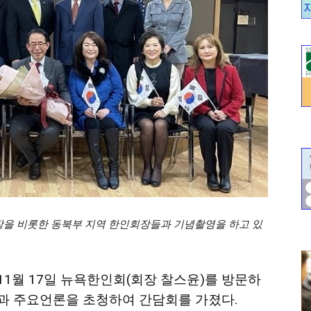
을 비롯한 동북부 지역 한인회장들과 기념촬영을 하고 있
11
월
17
일
뉴욕한인회
(
회장
찰스윤
)를
방문하
과
주요언론을
초청하여
간담회를
가졌다
.