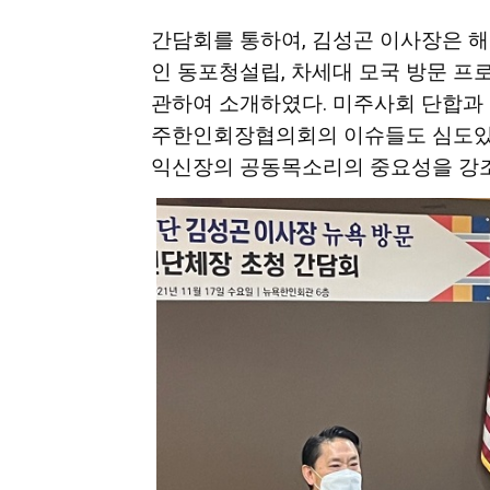
활
간담회를
통하여
,
김성곤
이사장은
해
인
동포청설립
,
차세대
모국
방문
프
관하여
소개하였다.
미주사회
단합과
정
주한인회장협의회
의
이슈들도
심도
익신장의
공동목소리의
중요성을
강
보
은
행
(PA/NJ/DE)