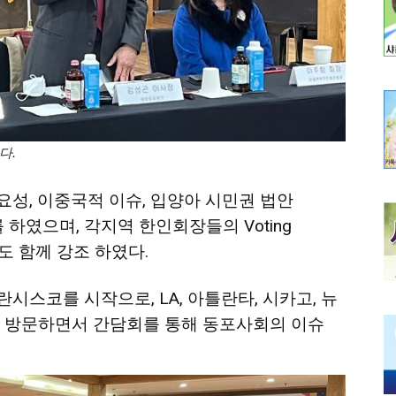
다.
요성
,
이중국적
이슈
,
입양아
시민권
법안
를
하였으며,
각지역
한인회장들의
Voting
도 함께
강조
하였다
.
란시스코를
시작으로
, LA,
아틀란타
,
시카고
,
뉴
방문하면서
간담회를
통해
동포사회의
이슈