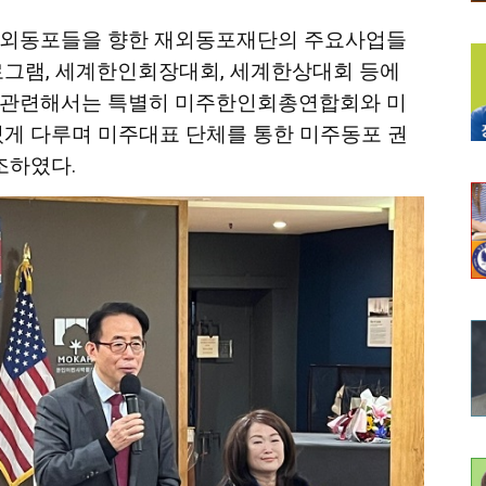
외동포들을
향
한
재외
동포재단의
주요사업들
로그램
,
세계한인회장대회
,
세계한상대회
등에
관련해서는
특별히
미주한인회총연합회와
미
있게
다루며
미주대표
단체를
통한
미주동포
권
조하였다
.