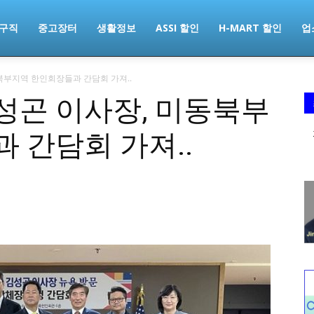
구직
중고장터
생활정보
ASSI 할인
H-MART 할인
업
북부지역 한인회장들과 간담회 가져..
성곤 이사장, 미동북부
 간담회 가져..