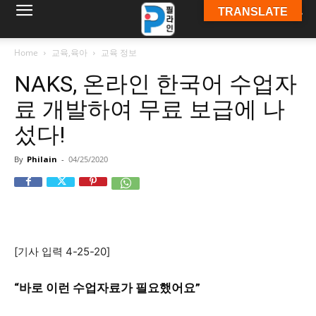
TRANSLATE
필
Home
교육,육아
교육 정보
NAKS, 온라인 한국어 수업자
라
료 개발하여 무료 보급에 나
섰다!
인
By
Philain
-
04/25/2020
ￜ
[기사 입력 4-25-20]
필
“바로 이런 수업자료가 필요했어요”
라