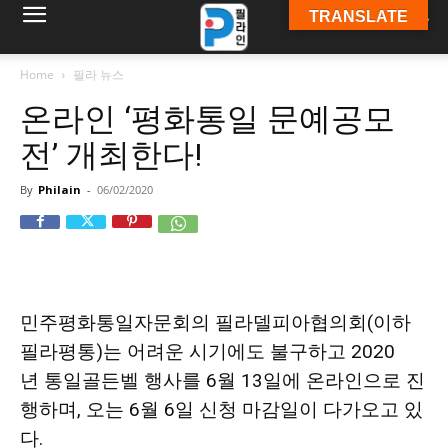
TRANSLATE
필
Home
필라 뉴스
온라인 ‘평화통일 문예공모
라
전’ 개최한다!
By
Philain
-
06/02/2020
인
ￜ
민주평화통일자문회의 필라델피아협의회(이하
필라평통)는
어려운
시기에도 불구하고
2020
필
년
통일골든벨 행사를 6월
13
일에
온라인으로
진
행하며
,
오는
6월 6
일
신청
마감일이
다가오고
있
다
.
라