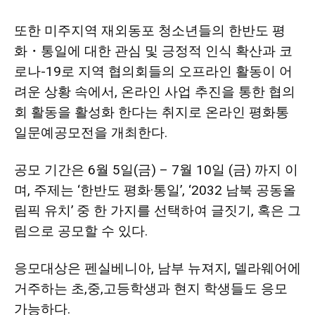
또한
미주지역
재외동포 청소년들의 한반도 평
지
화
・
통일에
대한 관심 및 긍정적 인식 확산
과 코
로나-
19
로 지역 협의회들의 오프라인 활동이 어
려운 상황 속에서
,
온라인 사업 추진을 통한 협의
역
회 활동을 활성화 한다는 취지로 온라인 평화통
일문예공모전을 개최한다
.
한
공모 기간은
6
월
5
일
(
금
) – 7
월
10
일
(
금
)
까지 이
며
,
주제는 ‘한반도 평화·통일’
,
‘
2032
남북 공동올
림픽 유치’ 중 한 가지를 선택하여 글짓기
,
혹은 그
인
림으로 공모할 수 있다
.
응모대상은 펜실베니아
,
남부 뉴져지
,
델라웨어에
생
거주하는 초
,
중
,
고등학생과 현지 학생들도 응모
가능하다
.