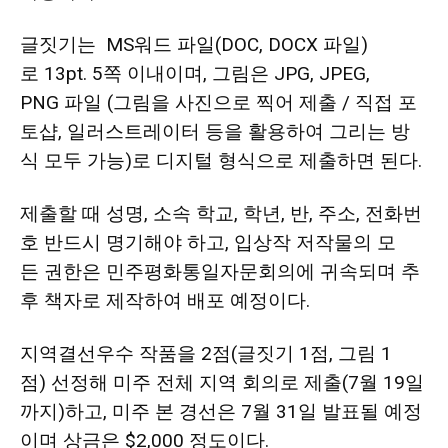
활
글짓기는
MS
워드
파일
(DOC, DOCX
파일
)
로
13pt. 5
쪽
이내이며
,
그림은
JPG, JPEG,
PNG
파일
(
그림을
사진으로
찍어
제출
/
직접
포
정
토샵
,
일러스트레이터
등을
활용하여
그리는
방
식
모두
가능
)
로
디지털
형식으로
제출하면
된다
.
보
제출할 때
성명
,
소속 학교
,
학년
,
반
,
주소
,
전화번
호
반드시
명기해야 하고
,
입상작
저작물의
모
은
든
권한은
민주평화통일자문회의에
귀속되며
추
후
책자로
제작하여
배포
예정이다
.
행
지역
결선
우수 작품을
2
점
(
글짓기
1
점
,
그림
1
점
)
선정해 미주 전체 지역 회의로 제출
(7
월
19일
까지
)
하고
,
미주 본 경선은
7
월
31
일 발표될 예정
(PA/NJ/DE)
이며 상금은
$2,000
정도이다
.