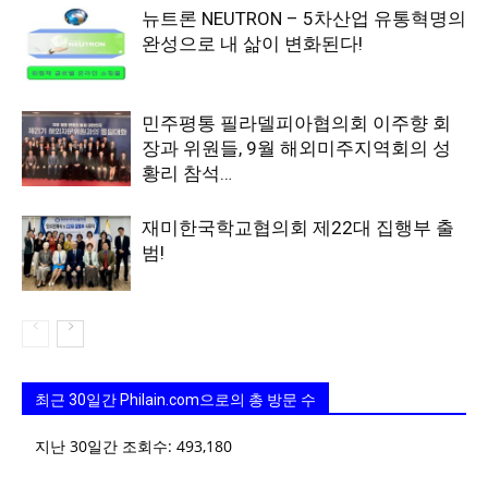
뉴트론 NEUTRON – 5차산업 유통혁명의
완성으로 내 삶이 변화된다!
민주평통 필라델피아협의회 이주향 회
장과 위원들, 9월 해외미주지역회의 성
황리 참석…
재미한국학교협의회 제22대 집행부 출
범!
최근 30일간 Philain.com으로의 총 방문 수
지난 30일간 조회수:
493,180