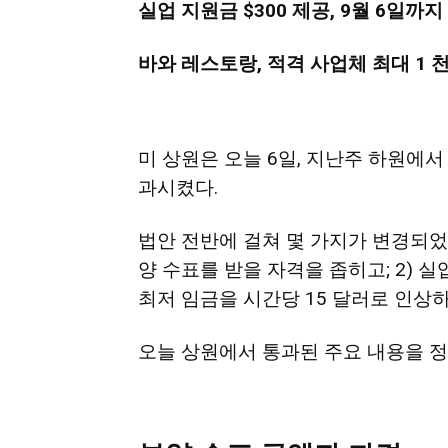
실업 지원금 $300 제공, 9월 6일까지 
활
바와 레스토랑, 적격 사업체 최대 1 천
정
미 상원은 오늘 6일, 지난주 하원에
보
과시켰다.
법안 전반에 걸쳐 몇 가지가 변경되었는
은
양 수표를 받을 자격을 좁히고; 2) 실
최저 임금을 시간당 15 달러로 인상하
행
오늘 상원에서 통과된 주요 내용을 정
(PA/NJ/DE)