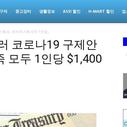
구직
중고장터
생활정보
ASSI 할인
H-MART 할인
업
 통과.. 유자격 가족 모두 1인당...
 달러 코로나19 구제안
 모두 1인당 $1,400