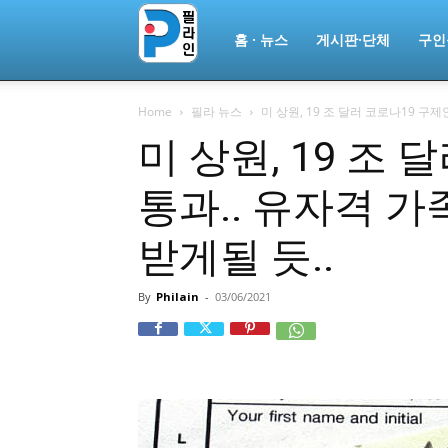
필
홈 · 뉴스
게시판·단체
구인
Home
필라 뉴스
미 상원, 19 조 달러 코로나19 구제안
라
미 상원, 19 조
통과.. 유자격 가족
인
받게될 듯..
ￜ
By
Philain
-
03/06/2021
필
라