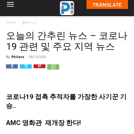
TRANSLATE
필
Home
필라 뉴스
오늘의 간추린 뉴스 – 코로나
라
19 관련 및 주요 지역 뉴스
By
Philain
-
08/13/2020
인
ￜ
코로나19 접촉 추적자를 가장한 사기꾼 기
승..
필
AMC 영화관 재개장 한다!
라