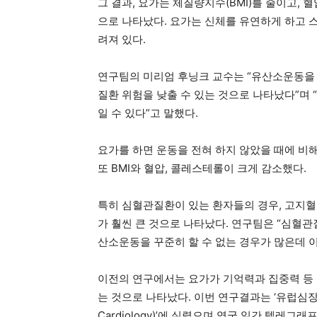
그 결과, 요가는 체질량지수(BMI)를 줄이고,
활
으로 나타났다. 요가는 신체를 유연하게 하고 
려져 있다.
정
연구팀의 미리엄 후닝크 교수는 “유산소운동을 
질환 위험을 낮출 수 있는 것으로 나타났다”며 
일 수 있다”고 말했다.
보
요가를 하면 운동을 전혀 하지 않았을 때에 비해 
또 BMI와 혈압, 콜레스테롤이 크게 감소했다.
은
특히 심혈관질환이 있는 환자들의 경우, 고지혈
가 훨씬 큰 것으로 나타났다. 연구팀은 “심혈
산소운동을 꾸준히 할 수 없는 경우가 많은데 이
행
이전의 연구에서는 요가가 기억력과 집중력 등
는 것으로 나타났다. 이번 연구결과는 ‘유럽심장예방저널(
(PA/NJ/DE)
Cardiology)’에 실렸으며 영국 일간 텔레그래