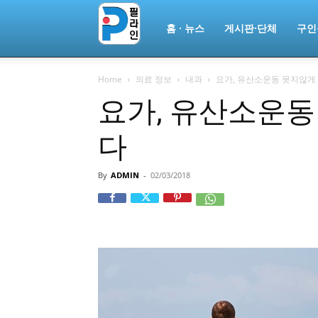
필
홈 · 뉴스
게시판·단체
구인
Home
의료 정보
내과
요가, 유산소운동 못지않게
라
요가, 유산소운동
다
인
By
ADMIN
-
02/03/2018
ￜ
필
라