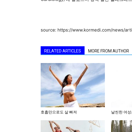
source: https://www.kormedi.com/news/art
RELATED ARTICLES
MORE FROM AUTHOR
호흡만으로도 살 빠져
날씬한 여성