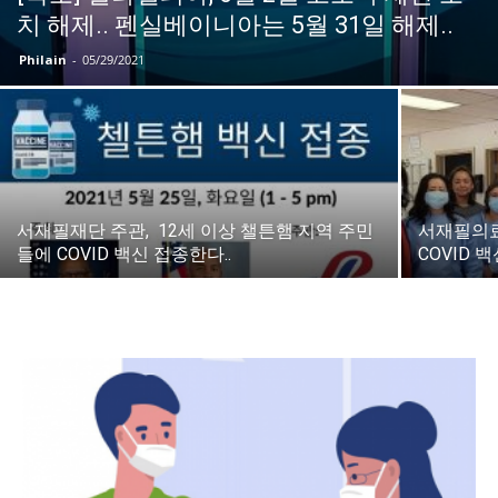
치 해제.. 펜실베이니아는 5월 31일 해제..
Philain
-
05/29/2021
지
역
서재필재단 주관, 12세 이상 챌튼햄 지역 주민
서재필의료
들에 COVID 백신 접종한다..
COVID 
한
인
생