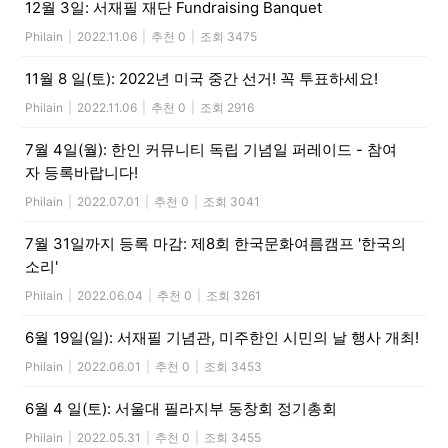
12월 3일: 서재필 재단 Fundraising Banquet
Philain
|
2022.11.06
|
추천 0
|
조회 3475
11월 8 일(토): 2022년 미국 중간 선거! 꼭 투표하세요!
Philain
|
2022.11.06
|
추천 0
|
조회 2916
7월 4일(월): 한인 커뮤니티 독립 기념일 퍼레이드 - 참여
자 등록바랍니다!
Philain
|
2022.07.01
|
추천 0
|
조회 3041
7월 31일까지 등록 마감: 제8회 한국문화여름캠프 '한국의
소리'
Philain
|
2022.06.04
|
추천 0
|
조회 3261
6월 19일(일): 서재필 기념관, 미주한인 시민의 날 행사 개최!
Philain
|
2022.06.01
|
추천 0
|
조회 3453
6월 4 일(토): 서울대 필라지부 동창회 정기총회
Philain
|
2022.05.31
|
추천 0
|
조회 3455