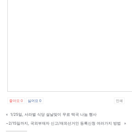
활
정
보
은
좋아요
0
싫어요
0
인쇄
행
«
1/25일, 서라벌 식당 설날맞이 무료 떡국 나눔 행사
~2/15일까지, 국외부재자 신고/재외선거인 등록신청 여러가지 방법
»
(PA/NJ/DE)