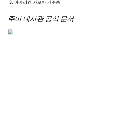
아메리칸 사모아 거주증
주미 대사관 공식 문서
지
역
한
인
생