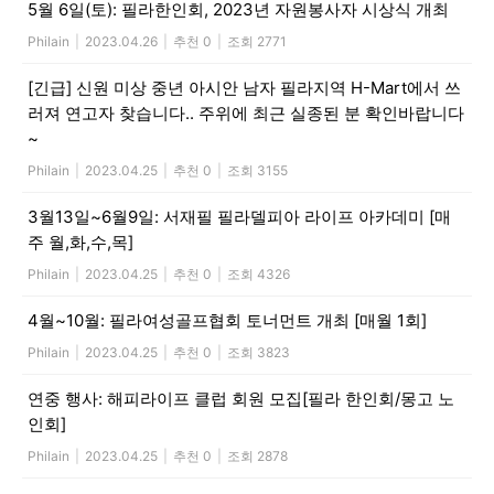
5월 6일(토): 필라한인회, 2023년 자원봉사자 시상식 개최
Philain
|
2023.04.26
|
추천 0
|
조회 2771
[긴급] 신원 미상 중년 아시안 남자 필라지역 H-Mart에서 쓰
러져 연고자 찾습니다.. 주위에 최근 실종된 분 확인바랍니다
~
Philain
|
2023.04.25
|
추천 0
|
조회 3155
3월13일~6월9일: 서재필 필라델피아 라이프 아카데미 [매
주 월,화,수,목]
Philain
|
2023.04.25
|
추천 0
|
조회 4326
4월~10월: 필라여성골프협회 토너먼트 개최 [매월 1회]
Philain
|
2023.04.25
|
추천 0
|
조회 3823
연중 행사: 해피라이프 클럽 회원 모집[필라 한인회/몽고 노
인회]
Philain
|
2023.04.25
|
추천 0
|
조회 2878