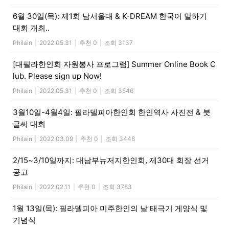
6월 30일(목): 제1회 남서울대 & K-DREAM 한국어 말하기
대회 개최..
Philain
|
2022.05.31
|
추천 0
|
조회 3137
[대필라한인회 자원봉사 프로그램] Summer Online Book C
lub. Please sign up Now!
Philain
|
2022.05.31
|
추천 0
|
조회 3546
3월10일-4월4일: 필라델피아한인회 한인역사 사진전 & 붓
글씨 대회
Philain
|
2022.03.09
|
추천 0
|
조회 3446
2/15~3/10일까지: 대남부뉴저지한인회, 제30대 회장 선거
공고
Philain
|
2022.02.11
|
추천 0
|
조회 3783
1월 13일(목): 필라델피아 미주한인의 날 태극기 게양식 및
기념식