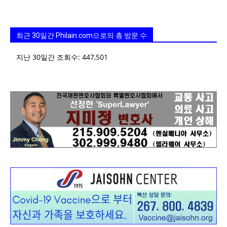
지
최근 30일간 Philain.com으로의 총 방문 수
지난 30일간 조회수:
447,501
역
한
인
생