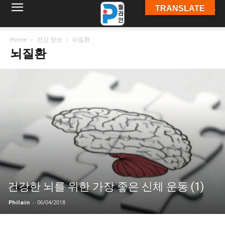
TRANSLATE
필
Home
건강 정보
뇌질환
뇌질환
라
인
ￜ
필
건강한 뇌를 위한 가장 좋은 신체 운동 (1)
Philain
-
06/04/2018
라