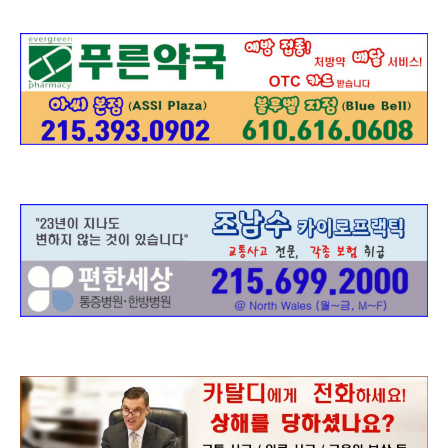
활
정
보
은
행
(PA/NJ/DE)