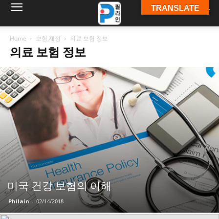
TRANSLATE
필
Home
보험,재정
의료 보험 정보
의료 보험 정보
라
인
ￜ
필
미국 건강 보험의 이해
Philain
-
02/14/2018
라