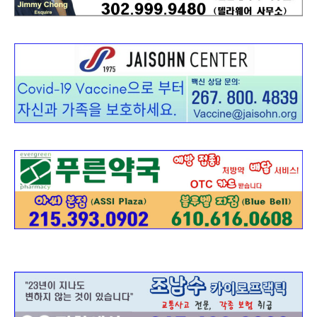
활
정
보
은
행
(PA/NJ/DE)