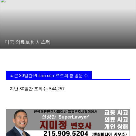
지
미국 의료보험 시스템
역
한
최근 30일간 Philain.com으로의 총 방문 수
지난 30일간 조회수:
544,257
인
생