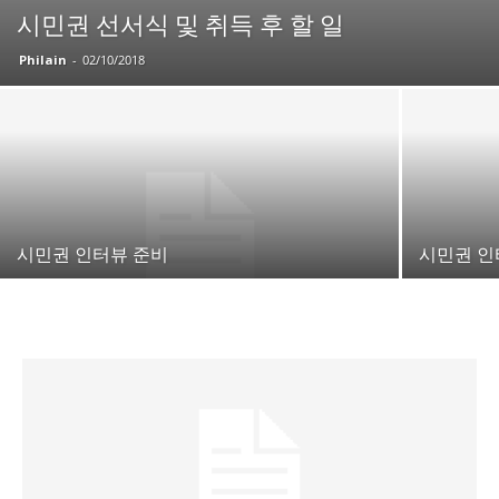
시민권 선서식 및 취득 후 할 일
Philain
-
02/10/2018
지
역
시민권 인터뷰 준비
시민권 인
한
인
생