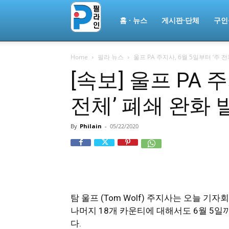
필
홈 · 뉴스
게시판·단체
구인
Home
필라 뉴스
울프 PA 주지사, 6월 5일부터 ‘주 전
라
[속보] 울프 PA 
전체’ 폐쇄 완화 
인
By
Philain
-
05/22/2020
ￜ
필
탐 울프 (Tom Wolf) 주지사는 오늘 
나머지 18개 카운티에 대해서도 6월 5일
다.
라