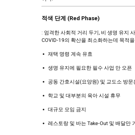
활
적색
단
계
(Red Phase)
정
: 엄격한 사회적 거리 두기, 비 생명 유지
COVID-19의 확산을 최소화하는데 목적을
재택 명령 계속 유효
보
생명 유지에 필요한 필수 사업 만 오픈
은
공동 간호시설(요양원) 및 교도소 방문
학교 및 대부분의 육아 시설 휴무
행
대규모 모임 금지
레스토랑 및 바는 Take-Out 및 배달만
(PA/NJ/DE)