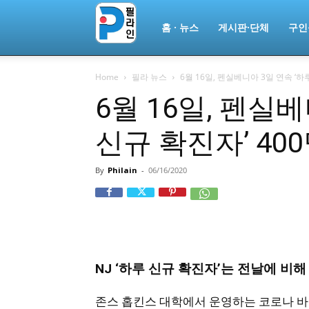
필
홈 · 뉴스
게시판·단체
구인
Home
필라 뉴스
6월 16일, 펜실베니아 3일 연속 ‘하루
라
6월 16일, 펜실
신규 확진자’ 400
인
By
Philain
-
06/16/2020
ￜ
필
NJ ‘하루 신규 확진자’는 전날에 비해 
존스 홉킨스 대학에서 운영하는 코로나 
라