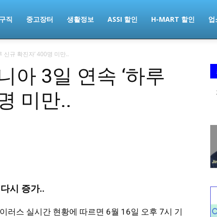
구직
중고장터
생활정보
ASSI 할인
H-MART 할인
업
 신규 확진자’ 400명 미만..
베니아 3일 연속 ‘하루
명 미만..
다시 증가..
바이러스 실시간 현황
에 따르면 6월 16일 오후 7시 기