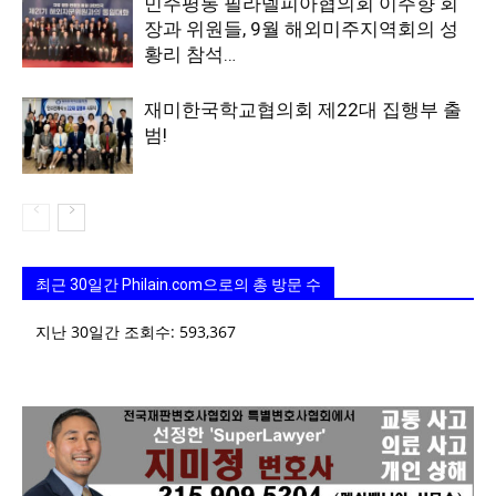
민주평통 필라델피아협의회 이주향 회
장과 위원들, 9월 해외미주지역회의 성
황리 참석…
재미한국학교협의회 제22대 집행부 출
범!
최근 30일간 Philain.com으로의 총 방문 수
지난 30일간 조회수:
593,367