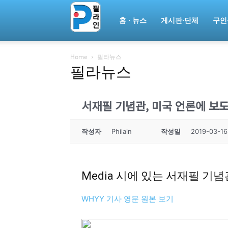
필
홈 · 뉴스
게시판·단체
구인
Home
필라뉴스
라
필라뉴스
인
서재필 기념관, 미국 언론에 보
작성자
Philain
작성일
2019-03-16
ￜ
Media 시에 있는 서재필 기
필
WHYY 기사 영문 원본 보기
라