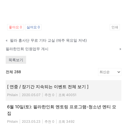
지
좋아요
0
싫어요
0
인쇄
«
필라 흥사단 무료 기타 교실 (매주 목요일 저녁)
역
필라한인회 민원업무 개시
»
목록보기
한
전체 288
[ 연중 / 장기간 지속되는 이벤트 전체 보기 ]
인
Philain
|
2020.05.07
|
추천 0
|
조회 40051
6월 10일(토): 필라한인회 멘토링 프로그램-청소년 멘티 모
생
집
Philain
|
2023.05.23
|
추천 0
|
조회 3492