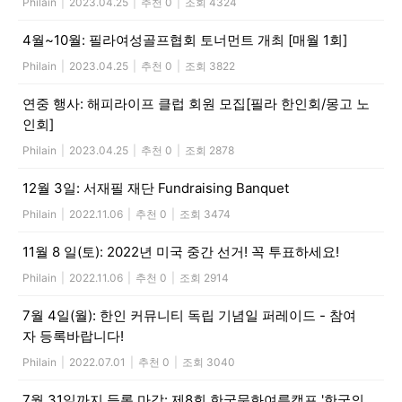
Philain
|
2023.04.25
|
추천 0
|
조회 4324
4월~10월: 필라여성골프협회 토너먼트 개최 [매월 1회]
Philain
|
2023.04.25
|
추천 0
|
조회 3822
연중 행사: 해피라이프 클럽 회원 모집[필라 한인회/몽고 노
인회]
Philain
|
2023.04.25
|
추천 0
|
조회 2878
12월 3일: 서재필 재단 Fundraising Banquet
Philain
|
2022.11.06
|
추천 0
|
조회 3474
11월 8 일(토): 2022년 미국 중간 선거! 꼭 투표하세요!
Philain
|
2022.11.06
|
추천 0
|
조회 2914
7월 4일(월): 한인 커뮤니티 독립 기념일 퍼레이드 - 참여
자 등록바랍니다!
Philain
|
2022.07.01
|
추천 0
|
조회 3040
7월 31일까지 등록 마감: 제8회 한국문화여름캠프 '한국의