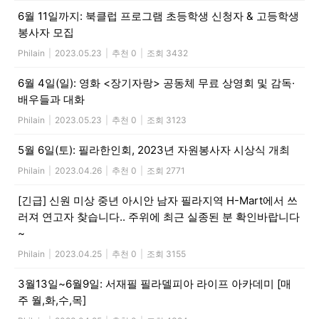
6월 11일까지: 북클럽 프로그램 초등학생 신청자 & 고등학생
활
봉사자 모집
Philain
|
2023.05.23
|
추천 0
|
조회 3432
정
6월 4일(일): 영화 <장기자랑> 공동체 무료 상영회 및 감독·
배우들과 대화
Philain
|
2023.05.23
|
추천 0
|
조회 3123
보
5월 6일(토): 필라한인회, 2023년 자원봉사자 시상식 개최
Philain
|
2023.04.26
|
추천 0
|
조회 2771
은
[긴급] 신원 미상 중년 아시안 남자 필라지역 H-Mart에서 쓰
러져 연고자 찾습니다.. 주위에 최근 실종된 분 확인바랍니다
~
행
Philain
|
2023.04.25
|
추천 0
|
조회 3155
3월13일~6월9일: 서재필 필라델피아 라이프 아카데미 [매
주 월,화,수,목]
(PA/NJ/DE)