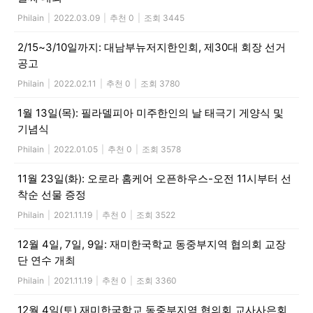
Philain
|
2022.03.09
|
추천 0
|
조회 3445
2/15~3/10일까지: 대남부뉴저지한인회, 제30대 회장 선거
공고
Philain
|
2022.02.11
|
추천 0
|
조회 3780
1월 13일(목): 필라델피아 미주한인의 날 태극기 게양식 및
기념식
Philain
|
2022.01.05
|
추천 0
|
조회 3578
11월 23일(화): 오로라 홈케어 오픈하우스-오전 11시부터 선
착순 선물 증정
Philain
|
2021.11.19
|
추천 0
|
조회 3522
12월 4일, 7일, 9일: 재미한국학교 동중부지역 협의회 교장
단 연수 개최
Philain
|
2021.11.19
|
추천 0
|
조회 3360
12월 4일(토) 재미한국학교 동중부지역 협의회 교사사은회