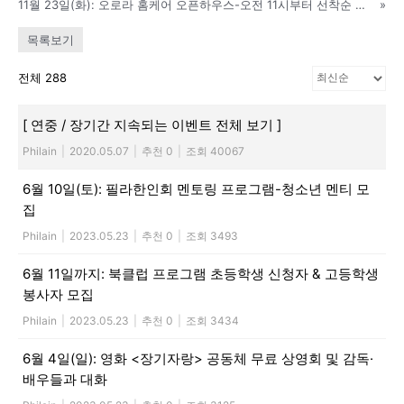
11월 23일(화): 오로라 홈케어 오픈하우스-오전 11시부터 선착순 선물 증정
»
활
목록보기
전체 288
정
[ 연중 / 장기간 지속되는 이벤트 전체 보기 ]
Philain
|
2020.05.07
|
추천 0
|
조회 40067
보
6월 10일(토): 필라한인회 멘토링 프로그램-청소년 멘티 모
집
Philain
|
2023.05.23
|
추천 0
|
조회 3493
은
6월 11일까지: 북클럽 프로그램 초등학생 신청자 & 고등학생
봉사자 모집
행
Philain
|
2023.05.23
|
추천 0
|
조회 3434
6월 4일(일): 영화 <장기자랑> 공동체 무료 상영회 및 감독·
배우들과 대화
(PA/NJ/DE)