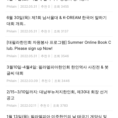
Philain
|
2022.05.31
|
추천 0
|
조회 3455
6월 30일(목): 제1회 남서울대 & K-DREAM 한국어 말하기
대회 개최..
Philain
|
2022.05.31
|
추천 0
|
조회 3137
[대필라한인회 자원봉사 프로그램] Summer Online Book C
lub. Please sign up Now!
Philain
|
2022.05.31
|
추천 0
|
조회 3546
3월10일-4월4일: 필라델피아한인회 한인역사 사진전 & 붓
글씨 대회
Philain
|
2022.03.09
|
추천 0
|
조회 3446
2/15~3/10일까지: 대남부뉴저지한인회, 제30대 회장 선거
공고
Philain
|
2022.02.11
|
추천 0
|
조회 3783
1월 13일(목): 필라델피아 미주한인의 날 태극기 게양식 및