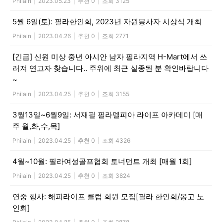
Philain
|
2023.05.23
|
추천 0
|
조회 3125
5월 6일(토): 필라한인회, 2023년 자원봉사자 시상식 개최
Philain
|
2023.04.26
|
추천 0
|
조회 2771
[긴급] 신원 미상 중년 아시안 남자 필라지역 H-Mart에서 쓰
러져 연고자 찾습니다.. 주위에 최근 실종된 분 확인바랍니다
~
Philain
|
2023.04.25
|
추천 0
|
조회 3155
3월13일~6월9일: 서재필 필라델피아 라이프 아카데미 [매
주 월,화,수,목]
Philain
|
2023.04.25
|
추천 0
|
조회 4326
4월~10월: 필라여성골프협회 토너먼트 개최 [매월 1회]
Philain
|
2023.04.25
|
추천 0
|
조회 3824
연중 행사: 해피라이프 클럽 회원 모집[필라 한인회/몽고 노
인회]