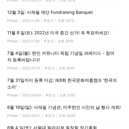
Philain
|
2023.04.25
|
추천 0
|
조회 2878
12월 3일: 서재필 재단 Fundraising Banquet
Philain
|
2022.11.06
|
추천 0
|
조회 3475
11월 8 일(토): 2022년 미국 중간 선거! 꼭 투표하세요!
Philain
|
2022.11.06
|
추천 0
|
조회 2916
7월 4일(월): 한인 커뮤니티 독립 기념일 퍼레이드 - 참여
자 등록바랍니다!
Philain
|
2022.07.01
|
추천 0
|
조회 3041
7월 31일까지 등록 마감: 제8회 한국문화여름캠프 '한국의
소리'
Philain
|
2022.06.04
|
추천 0
|
조회 3261
6월 19일(일): 서재필 기념관, 미주한인 시민의 날 행사 개최!
Philain
|
2022.06.01
|
추천 0
|
조회 3453
6월 4 일(토): 서울대 필라지부 동창회 정기총회