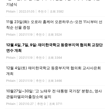
기념식
Philain
|
2022.01.05
|
추천 0
|
조회 3582
11월 23일(화): 오로라 홈케어 오픈하우스-오전 11시부터 선
착순 선물 증정
Philain
|
2021.11.19
|
추천 0
|
조회 3524
12월 4일, 7일, 9일: 재미한국학교 동중부지역 협의회 교장단
연수 개최
Philain
|
2021.11.19
|
추천 0
|
조회 3364
12월 4일(토) 재미한국학교 동중부지역 협의회 교사사은회
개최
Philain
|
2021.11.19
|
추천 0
|
조회 3466
10월27일~30일: '고 노태우 전 대통령 국가장’ 분향소, 영사
관필라델피아출장소에 설치
Philain
|
2021.10.27
|
추천 0
|
조회 3711