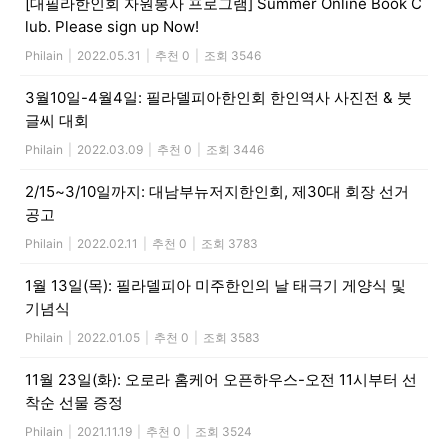
[대필라한인회 자원봉사 프로그램] Summer Online Book C
lub. Please sign up Now!
Philain
|
2022.05.31
|
추천 0
|
조회 3546
3월10일-4월4일: 필라델피아한인회 한인역사 사진전 & 붓
글씨 대회
Philain
|
2022.03.09
|
추천 0
|
조회 3446
2/15~3/10일까지: 대남부뉴저지한인회, 제30대 회장 선거
공고
Philain
|
2022.02.11
|
추천 0
|
조회 3783
1월 13일(목): 필라델피아 미주한인의 날 태극기 게양식 및
기념식
Philain
|
2022.01.05
|
추천 0
|
조회 3583
11월 23일(화): 오로라 홈케어 오픈하우스-오전 11시부터 선
착순 선물 증정
Philain
|
2021.11.19
|
추천 0
|
조회 3524