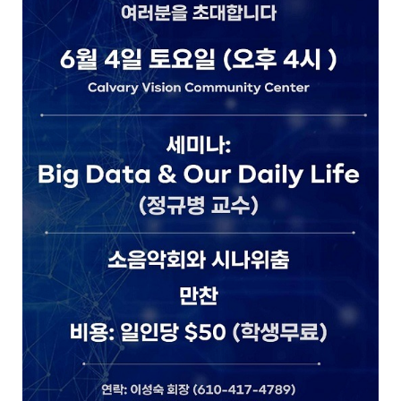
지
역
한
인
생