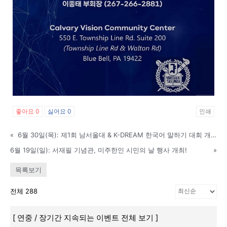
활
정
보
좋아요
0
싫어요
0
인쇄
은
«
6월 30일(목): 제1회 남서울대 & K-DREAM 한국어 말하기 대회 개최..
6월 19일(일): 서재필 기념관, 미주한인 시민의 날 행사 개최!
»
목록보기
행
전체 288
(PA/NJ/DE)
[ 연중 / 장기간 지속되는 이벤트 전체 보기 ]