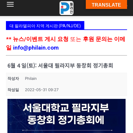
TRANSLATE
필
대 필라델피아 지역 게시판 (PA/NJ/DE)
라
** 뉴스/이벤트 게시 요청
또는
후원 문의는 이메
일
info@philain.com
인
6월 4 일(토): 서울대 필라지부 동창회 정기총회
작성자
Philain
ￜ
작성일
2022-05-31 09:27
필
라