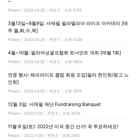
~
Philain
|
2023.04.25
|
추천 0
|
조회 3155
3월13일~6월9일: 서재필 필라델피아 라이프 아카데미 [매
주 월,화,수,목]
Philain
|
2023.04.25
|
추천 0
|
조회 4326
4월~10월: 필라여성골프협회 토너먼트 개최 [매월 1회]
Philain
|
2023.04.25
|
추천 0
|
조회 3824
연중 행사: 해피라이프 클럽 회원 모집[필라 한인회/몽고 노
인회]
Philain
|
2023.04.25
|
추천 0
|
조회 2878
12월 3일: 서재필 재단 Fundraising Banquet
Philain
|
2022.11.06
|
추천 0
|
조회 3475
11월 8 일(토): 2022년 미국 중간 선거! 꼭 투표하세요!
Philain
|
2022.11.06
|
추천 0
|
조회 2916