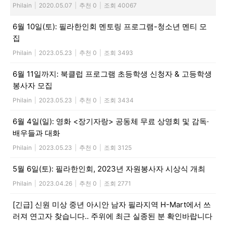
Philain
|
2020.05.07
|
추천 0
|
조회 40067
6월 10일(토): 필라한인회 멘토링 프로그램-청소년 멘티 모
집
Philain
|
2023.05.23
|
추천 0
|
조회 3493
6월 11일까지: 북클럽 프로그램 초등학생 신청자 & 고등학생
봉사자 모집
Philain
|
2023.05.23
|
추천 0
|
조회 3434
6월 4일(일): 영화 <장기자랑> 공동체 무료 상영회 및 감독·
배우들과 대화
Philain
|
2023.05.23
|
추천 0
|
조회 3125
5월 6일(토): 필라한인회, 2023년 자원봉사자 시상식 개최
Philain
|
2023.04.26
|
추천 0
|
조회 2771
[긴급] 신원 미상 중년 아시안 남자 필라지역 H-Mart에서 쓰
러져 연고자 찾습니다.. 주위에 최근 실종된 분 확인바랍니다