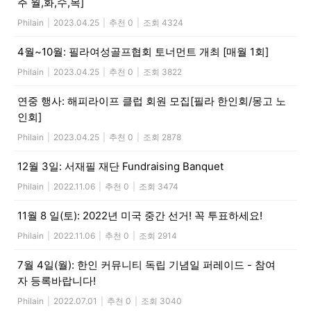
주 월,화,수,목]
Philain
|
2023.04.25
|
추천 0
|
조회 4324
4월~10월: 필라여성골프협회 토너먼트 개최 [매월 1회]
Philain
|
2023.04.25
|
추천 0
|
조회 3822
연중 행사: 해피라이프 클럽 회원 모집[필라 한인회/몽고 노
인회]
Philain
|
2023.04.25
|
추천 0
|
조회 2878
12월 3일: 서재필 재단 Fundraising Banquet
Philain
|
2022.11.06
|
추천 0
|
조회 3474
11월 8 일(토): 2022년 미국 중간 선거! 꼭 투표하세요!
Philain
|
2022.11.06
|
추천 0
|
조회 2914
7월 4일(월): 한인 커뮤니티 독립 기념일 퍼레이드 - 참여
자 등록바랍니다!
Philain
|
2022.07.01
|
추천 0
|
조회 3040