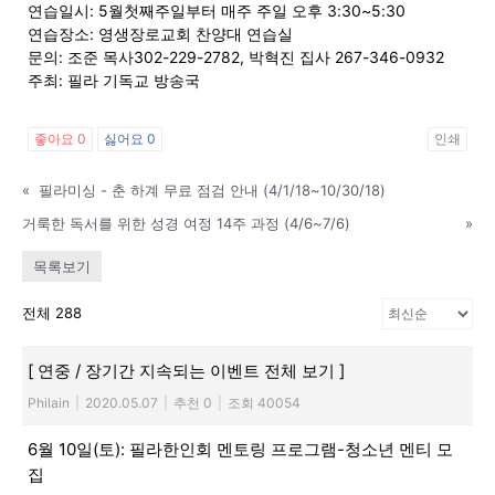
연습일시: 5월첫째주일부터 매주 주일 오후 3:30~5:30
연습장소: 영생장로교회 찬양대 연습실
문의: 조준 목사302-229-2782, 박혁진 집사 267-346-0932
지
주최: 필라 기독교 방송국
좋아요
0
싫어요
0
인쇄
역
«
필라미싱 - 춘 하계 무료 점검 안내 (4/1/18~10/30/18)
거룩한 독서를 위한 성경 여정 14주 과정 (4/6~7/6)
»
한
목록보기
전체 288
인
[ 연중 / 장기간 지속되는 이벤트 전체 보기 ]
Philain
|
2020.05.07
|
추천 0
|
조회 40054
생
6월 10일(토): 필라한인회 멘토링 프로그램-청소년 멘티 모
집