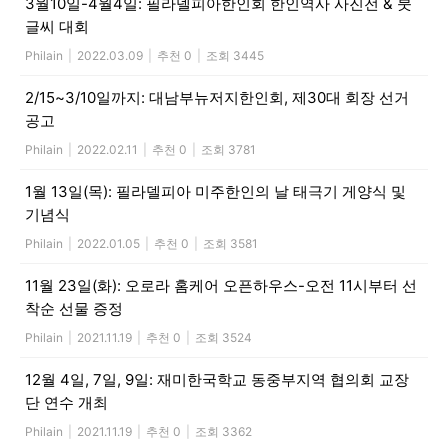
3월10일-4월4일: 필라델피아한인회 한인역사 사진전 & 붓
글씨 대회
Philain
|
2022.03.09
|
추천 0
|
조회 3445
2/15~3/10일까지: 대남부뉴저지한인회, 제30대 회장 선거
공고
Philain
|
2022.02.11
|
추천 0
|
조회 3781
1월 13일(목): 필라델피아 미주한인의 날 태극기 게양식 및
기념식
Philain
|
2022.01.05
|
추천 0
|
조회 3581
11월 23일(화): 오로라 홈케어 오픈하우스-오전 11시부터 선
착순 선물 증정
Philain
|
2021.11.19
|
추천 0
|
조회 3524
12월 4일, 7일, 9일: 재미한국학교 동중부지역 협의회 교장
단 연수 개최
Philain
|
2021.11.19
|
추천 0
|
조회 3362