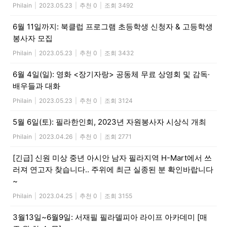
Philain
|
2023.05.23
|
추천 0
|
조회 3492
활
6월 11일까지: 북클럽 프로그램 초등학생 신청자 & 고등학생
봉사자 모집
정
Philain
|
2023.05.23
|
추천 0
|
조회 3432
6월 4일(일): 영화 <장기자랑> 공동체 무료 상영회 및 감독·
배우들과 대화
보
Philain
|
2023.05.23
|
추천 0
|
조회 3124
5월 6일(토): 필라한인회, 2023년 자원봉사자 시상식 개최
은
Philain
|
2023.04.26
|
추천 0
|
조회 2771
[긴급] 신원 미상 중년 아시안 남자 필라지역 H-Mart에서 쓰
러져 연고자 찾습니다.. 주위에 최근 실종된 분 확인바랍니다
행
~
Philain
|
2023.04.25
|
추천 0
|
조회 3155
(PA/NJ/DE)
3월13일~6월9일: 서재필 필라델피아 라이프 아카데미 [매