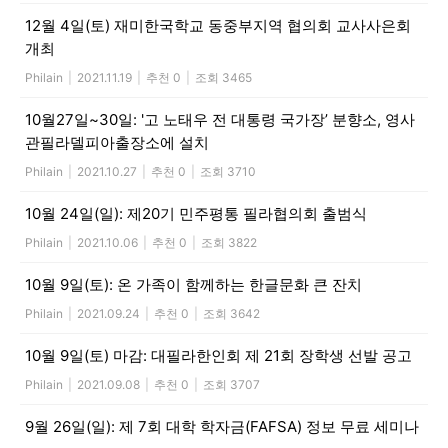
12월 4일(토) 재미한국학교 동중부지역 협의회 교사사은회
개최
Philain
|
2021.11.19
|
추천 0
|
조회 3465
10월27일~30일: '고 노태우 전 대통령 국가장’ 분향소, 영사
관필라델피아출장소에 설치
Philain
|
2021.10.27
|
추천 0
|
조회 3710
10월 24일(일): 제20기 민주평통 필라협의회 출범식
Philain
|
2021.10.06
|
추천 0
|
조회 3822
10월 9일(토): 온 가족이 함께하는 한글문화 큰 잔치
Philain
|
2021.09.24
|
추천 0
|
조회 3642
10월 9일(토) 마감: 대필라한인회 제 21회 장학생 선발 공고
Philain
|
2021.09.08
|
추천 0
|
조회 3707
9월 26일(일): 제 7회 대학 학자금(FAFSA) 정보 무료 세미나