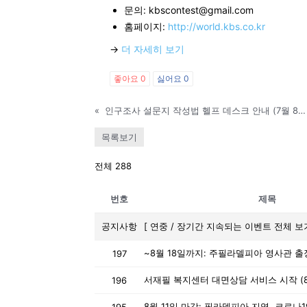
문의: kbscontest@gmail.com
홈페이지:
http://world.kbs.co.kr
→
더 자세히 보기
지
좋아요
0
싫어요
0
역
«
인구조사 설문지 작성법 헬프 데스크 안내 (7월 8일 업데이트 됨)
목록보기
한
전체 288
번호
제목
인
공지사항
[ 연중 / 장기간 지속되는 이벤트 전체 보기
197
생
서재필 복지센터 대면상담 서비스 시작 (8
196