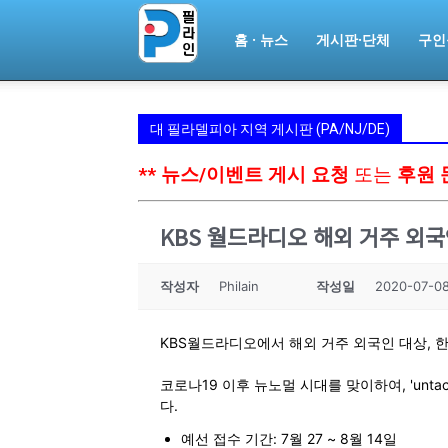
홈 · 뉴스
게시판·단체
구인
필
라
대 필라델피아 지역 게시판 (PA/NJ/DE)
** 뉴스/이벤트 게시 요청
또는
후원 
인
KBS 월드라디오 해외 거주 외국
ￜ
작성자
Philain
작성일
2020-07-08
KBS월드라디오에서 해외 거주 외국인 대상, 
필
코로나19 이후 뉴노멀 시대를 맞이하여, 'untac
다.
예선 접수 기간: 7월 27 ~ 8월 14일
라