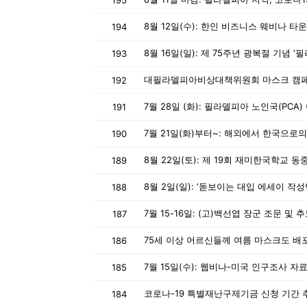
195
활
8월 12일(수): 한인 비즈니스 웨비나 타운
194
193
정
192
191
보
190
189
은
188
187
행
75세 이상 어르신들께 여름 마스크도 배
186
185
(PA/NJ/DE)
코로나-19 특별재난구제기금 신청 기간 
184