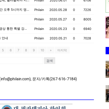
플로이드 사망 관련 시위로 피해 입은 사업체, 필라델피아 시에 지원 요청하세요!
Philain
2020.06.01
0
6706
[아씨 프라자] 5월 29일 금요일부터 당분간 오후 5시까지 영업!
Philain
2020.05.28
0
7226
Philain
2020.05.27
0
8005
5월 28일(목): 데이빗 오 광역시의원, 줌 영상 통한 특별 강좌 개최!
Philain
2020.05.23
0
6940
화 안내
Philain
2020.05.21
0
7028
5
6
7
8
9
10
»
마지막
검색
o@philain.com), 문자/카톡(267-616-7184)