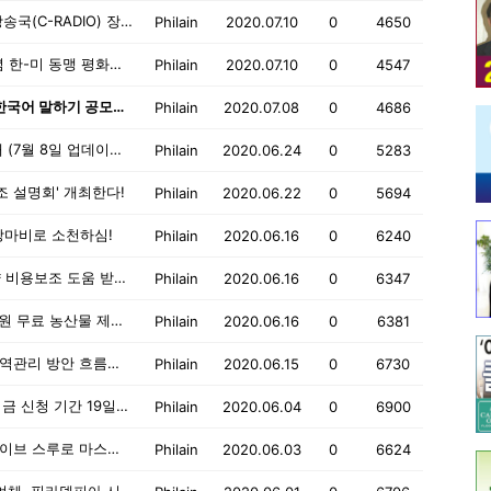
신청마감 7월 30일: 제 2회 필라기독교 방송국(C-RADIO) 장학생 모집
Philain
2020.07.10
0
4650
7월 25일 (토): 몽코카운티에 '한국전 기념 한-미 동맹 평화공원' 준공식 거행!
Philain
2020.07.10
0
4547
KBS 월드라디오 해외 거주 외국인 대상, 한국어 말하기 공모전 개최!
Philain
2020.07.08
0
4686
인구조사 설문지 작성법 헬프 데스크 안내 (7월 8일 업데이트 됨)
Philain
2020.06.24
0
5283
보조 설명회' 개최한다!
Philain
2020.06.22
0
5694
심장마비로 소천하심!
Philain
2020.06.16
0
6240
65세 이상, 메디케이드 없는 경우, 처방약 비용보조 도움 받으세요!
Philain
2020.06.16
0
6347
6월 19일(금) 12-3시, 펜아시안 노인복지원 무료 농산물 제공 행사
Philain
2020.06.16
0
6381
6월 12일부터: 한국으로의 해외입국자 방역관리 방안 흐름도 안내
Philain
2020.06.15
0
6730
6월 19일까지: 코로나-19 특별재난구제기금 신청 기간 19일까지 연장
Philain
2020.06.04
0
6900
6월 9일부터: 75세 이상 어르신들께 드라이브 스루로 마스크를 베포합니다!
Philain
2020.06.03
0
6624