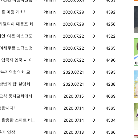
Philain
2020.08.01
0
4839
 홀 미팅 개최!
Philain
2020.07.29
0
4392
8월 16일(일): 제 75주년 광복절 기념 '필라델피아 대동포 화합 축제'
Philain
2020.07.29
0
4258
대필라델피아비상대책위원회 마스크 캠페인-여름 마스크도 배포중!
Philain
2020.07.22
0
4322
7월 28일 (화): 필라델피아 노인국(PCA) 야채쿠폰 신규신청자 신청서 픽업 서비스
Philain
2020.07.22
0
4265
7월 21일(화)부터~: 해외에서 한국으로의 입국자 입국 시 이동관련 주의사항
Philain
2020.07.22
0
4490
8월 22일(토): 제 19회 재미한국학교 동중부지역협의회 교사연수회 개최
Philain
2020.07.21
0
4393
8월 2일(일): ‘돋보이는 대입 에세이 작성방법과 팁’ 설명회 개최!
Philain
2020.07.21
0
4238
7월 15-16일: (고)백선엽 장군 조문 및 추모식 둥지교회에서 개최!
Philain
2020.07.15
0
4669
포합니다!
Philain
2020.07.14
0
4365
7월 15일(수): 웹비나-미국 인구조사 자료 활용한 스마트 비즈니즈 강연!
Philain
2020.07.14
0
4504
추가 연장
Philain
2020.07.13
0
4566