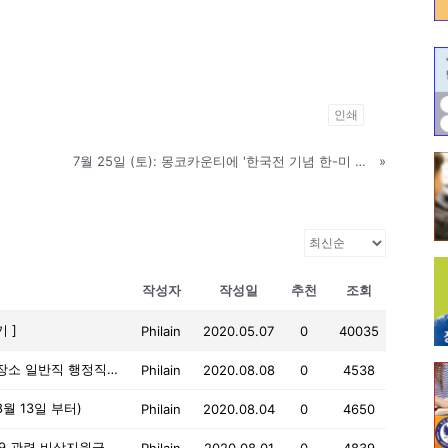
인쇄
7월 25일 (토): 몽코카운티에 '한국전 기념 한-미 동맹 평화공원' 준공식 거행!
»
작성자
작성일
추천
조회
 ]
Philain
2020.05.07
0
40035
~8월 18일까지: 주필라델피아 영사관 출장소 일반직 행정직원 채용 공고
Philain
2020.08.08
0
4538
월 13일 부터)
Philain
2020.08.04
0
4650
8월 11일 마감: 필라델피아 지역, 코로나19 관련 비상지원금 빨리 신청하세요!