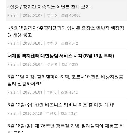
[ 연중 / 장기간 지속되는 이벤트 전체 보기 ]
활
Philain
|
2020.05.07
|
추천 0
|
조회 40060
~8월 18일까지: 주필라델피아 영사관 출장소 일반직 행정직
정
원 채용 공고
Philain
|
2020.08.08
|
추천 0
|
조회 4542
보
서재필 복지센터 대면상담 서비스 시작 (8월 13일 부터)
Philain
|
2020.08.04
|
추천 0
|
조회 4655
8월 11일 마감: 필라델피아 지역, 코로나19 관련 비상지원금
은
빨리 신청하세요!
Philain
|
2020.08.01
|
추천 0
|
조회 4842
행
8월 12일(수): 한인 비즈니스 웨비나 타운 홀 미팅 개최!
Philain
|
2020.07.29
|
추천 0
|
조회 4394
8월 16일(일): 제 75주년 광복절 기념 '필라델피아 대동포 화
(PA/NJ/DE)
합 축제'