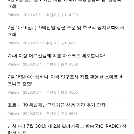
개최!
Philain
|
2020.07.21
|
추천 0
|
조회 4239
7월 15-16일: (고)백선엽 장군 조문 및 추모식 둥지교회에서
개최!
Philain
|
2020.07.15
|
추천 0
|
조회 4671
75세 이상 어르신들께 여름 마스크도 배포합니다!
Philain
|
2020.07.14
|
추천 0
|
조회 4368
7월 15일(수): 웹비나-미국 인구조사 자료 활용한 스마트 비
즈니즈 강연!
Philain
|
2020.07.14
|
추천 0
|
조회 4505
코로나-19 특별재난구제기금 신청 기간 추가 연장
Philain
|
2020.07.13
|
추천 0
|
조회 4568
신청마감 7월 30일: 제 2회 필라기독교 방송국(C-RADIO) 장
학생 모집