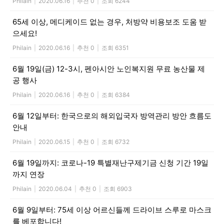
Philain
|
2020.06.16
|
추천 0
|
조회 6244
65세 이상, 메디케이드 없는 경우, 처방약 비용보조 도움 받
으세요!
Philain
|
2020.06.16
|
추천 0
|
조회 6351
6월 19일(금) 12-3시, 펜아시안 노인복지원 무료 농산물 제
공 행사
Philain
|
2020.06.16
|
추천 0
|
조회 6384
6월 12일부터: 한국으로의 해외입국자 방역관리 방안 흐름도
안내
Philain
|
2020.06.15
|
추천 0
|
조회 6732
6월 19일까지: 코로나-19 특별재난구제기금 신청 기간 19일
까지 연장
Philain
|
2020.06.04
|
추천 0
|
조회 6903
6월 9일부터: 75세 이상 어르신들께 드라이브 스루로 마스크
를 베포합니다!