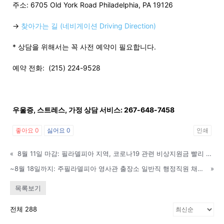
주소: 6705 Old York Road Philadelphia, PA 19126
→
찾아가는 길 (네비게이션 Driving Direction)
지
* 상담을 위해서는 꼭 사전 예약이 필요합니다.
예약 전화:
(215) 224-9528
역
우울증, 스트레스, 가정 상담 서비스: 267-648-7458
한
좋아요
0
싫어요
0
인쇄
«
8월 11일 마감: 필라델피아 지역, 코로나19 관련 비상지원금 빨리 신청하세요!
인
~8월 18일까지: 주필라델피아 영사관 출장소 일반직 행정직원 채용 공고
»
목록보기
생
전체 288