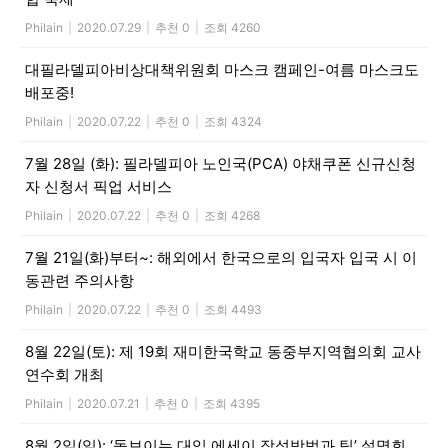
Philain
|
2020.07.29
|
추천 0
|
조회 4260
대필라델피아비상대책위원회 마스크 캠페인-여름 마스크도
배포중!
Philain
|
2020.07.22
|
추천 0
|
조회 4324
7월 28일 (화): 필라델피아 노인국(PCA) 야채쿠폰 신규신청
자 신청서 픽업 서비스
Philain
|
2020.07.22
|
추천 0
|
조회 4268
7월 21일(화)부터~: 해외에서 한국으로의 입국자 입국 시 이
동관련 주의사항
Philain
|
2020.07.22
|
추천 0
|
조회 4493
8월 22일(토): 제 19회 재미한국학교 동중부지역협의회 교사
연수회 개최
Philain
|
2020.07.21
|
추천 0
|
조회 4395
8월 2일(일): ‘돋보이는 대입 에세이 작성방법과 팁’ 설명회