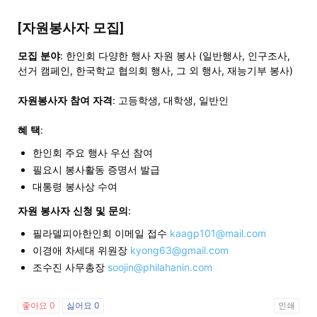
[
자원봉사자
모집
]
지
모집
분야
: 한인회 다양한 행사 자원 봉사 (일반행사, 인구조사,
선거 캠페인, 한국학교 협의회 행사, 그 외 행사, 재능기부 봉사)
자원봉사자
참여
자격
: 고등학생, 대학생, 일반인
역
혜
택
:
한인회 주요 행사 우선 참여
한
필요시 봉사활동 증명서 발급
대통령 봉사상 수여
자원
봉사자
신청
및
문의
:
인
필라델피아한인회 이메일 접수
kaagp101@mail.com
이경애 차세대 위원장
kyong63@gmail.com
조수진 사무총장
soojin@philahanin.com
생
좋아요
0
싫어요
0
인쇄