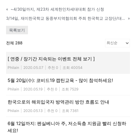
활
«
~4/30일까지, 제23차 세계한인차세대대회 참가 신청
3/14일, 재미한국학교 동중부지역협의회 주최 한국학교 교장단/대표자 회의
»
목록보기
정
전체 288
보
[ 연중 / 장기간 지속되는 이벤트 전체 보기 ]
Philain
|
2020.05.07
|
추천 0
|
조회 40054
5월 20일(수): 코비드19 캡틴교육 - 많이 참석하세요!
은
Philain
|
2020.05.19
|
추천 0
|
조회 7529
한국으로의 해외입국자 방역관리 방안 흐름도 안내
행
Philain
|
2020.05.13
|
추천 0
|
조회 7361
6월 12일까지: 펜실베니아 주, 저소득층 지원금 빨리 신청하
(PA/NJ/DE)
세요!