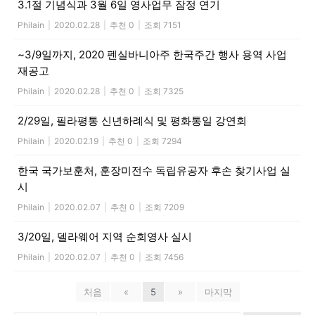
3.1절 기념식과 3월 6일 영사업무 잠정 연기
Philain
|
2020.02.28
|
추천 0
|
조회 7151
~3/9일까지, 2020 펜실바니아주 한국주간 행사 용역 사업
재공고
Philain
|
2020.02.28
|
추천 0
|
조회 7325
2/29일, 필라평통 신년하례식 및 평화통일 강연회
Philain
|
2020.02.19
|
추천 0
|
조회 7294
한국 국가보훈처, 훈장미전수 독립유공자 후손 찾기사업 실
시
Philain
|
2020.02.07
|
추천 0
|
조회 7209
3/20일, 델라웨어 지역 순회영사 실시
Philain
|
2020.02.07
|
추천 0
|
조회 7456
처음
«
5
»
마지막