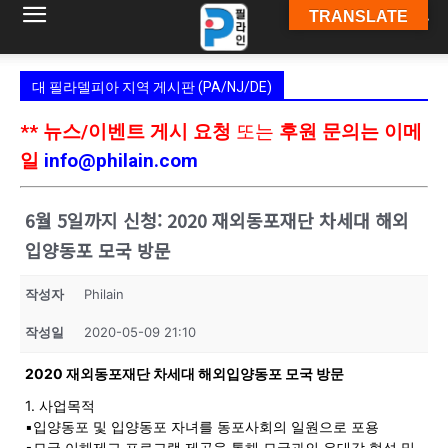
TRANSLATE
필
대 필라델피아 지역 게시판 (PA/NJ/DE)
라
** 뉴스/이벤트 게시 요청
또는
후원 문의는 이메
일
info@philain.com
인
6월 5일까지 신청: 2020 재외동포재단 차세대 해외
입양동포 모국 방문
ￜ
작성자
Philain
작성일
2020-05-09 21:10
필
2020 재외동포재단 차세대 해외입양동포 모국 방문
1. 사업목적
▪입양동포 및 입양동포 자녀를 동포사회의 일원으로 포용
라
▪모국 이해제고 프로그램 제공을 통해 모국과의 유대감 형성 및