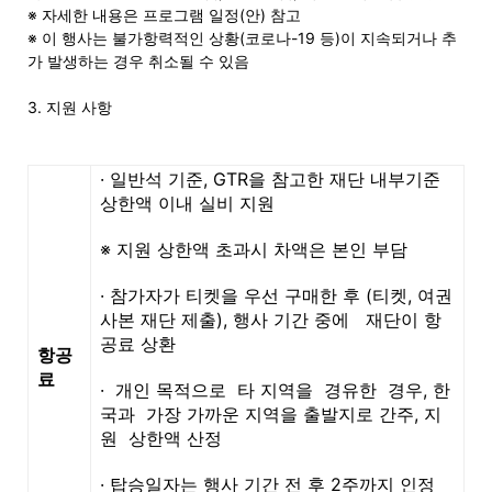
※ 자세한 내용은 프로그램 일정(안) 참고
활
※ 이 행사는 불가항력적인 상황(코로나-19 등)이 지속되거나 추
가 발생하는 경우 취소될 수 있음
3. 지원 사항
정
· 일반석 기준
, GTR
을 참고한 재단 내부기준
상한액 이내 실비 지원
보
※ 지원 상한액 초과시 차액은 본인 부담
은
· 참가자가 티켓을 우선 구매한 후
(
티켓
,
여권
사본 재단 제출
),
행사 기간 중에
재단이 항
공료 상환
항공
료
행
·
개인 목적으로 타 지역을 경유한 경우
,
한
국과 가장 가까운 지역을 출발지로 간주
,
지
원 상한액 산정
(PA/NJ/DE)
· 탑승일자는 행사 기간 전 후
2
주까지 인정