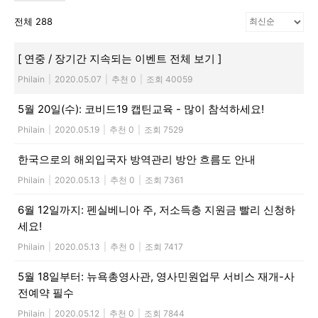
전체 288
[ 연중 / 장기간 지속되는 이벤트 전체 보기 ]
Philain
|
2020.05.07
|
추천 0
|
조회 40059
5월 20일(수): 코비드19 캡틴교육 - 많이 참석하세요!
Philain
|
2020.05.19
|
추천 0
|
조회 7529
한국으로의 해외입국자 방역관리 방안 흐름도 안내
Philain
|
2020.05.13
|
추천 0
|
조회 7361
6월 12일까지: 펜실베니아 주, 저소득층 지원금 빨리 신청하
세요!
Philain
|
2020.05.13
|
추천 0
|
조회 7417
5월 18일부터: 뉴욕총영사관, 영사민원업무 서비스 재개-사
전예약 필수
Philain
|
2020.05.12
|
추천 0
|
조회 7844