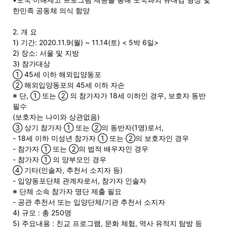
한민족 공동체 의식 함양
2. 개 요
지
1) 기간: 2020.11.9(월) ~ 11.14(토) < 5박 6일>
2) 장소: 서울 및 지방
3) 참가대상
① 45세 이하 해외입양동포
역
② 해외입양동포의 45세 이하 자손
※ 단, ① 또는 ② 의 참가자가 18세 이하인 경우, 보호자 동반
필수
(보호자는 나이와 상관없음)
한
③ 상기 참가자 ① 또는 ②의 동반자(1명)로서,
- 18세 이하 미성년 참가자 ① 또는 ②의 보호자인 경우
- 참가자 ① 또는 ②의 법적 배우자인 경우
인
- 참가자 ① 의 양부모인 경우
④ 기타(인솔자, 추천서 소지자 등)
- 입양동포단체 관계자로서, 참가자 인솔자
※ 단체 소속 참가자 명단 제출 필요
생
- 공관 추천서 또는 입양단체/기관 추천서 소지자
4) 규모 : 총 250명
5) 주요내용 : 친교 프로그램, 문화 체험, 역사 유적지 탐방 등