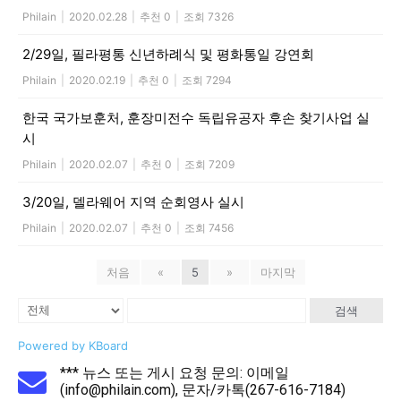
Philain
|
2020.02.28
|
추천 0
|
조회 7326
2/29일, 필라평통 신년하례식 및 평화통일 강연회
Philain
|
2020.02.19
|
추천 0
|
조회 7294
한국 국가보훈처, 훈장미전수 독립유공자 후손 찾기사업 실
시
Philain
|
2020.02.07
|
추천 0
|
조회 7209
3/20일, 델라웨어 지역 순회영사 실시
Philain
|
2020.02.07
|
추천 0
|
조회 7456
처음
«
5
»
마지막
검색
Powered by KBoard
*** 뉴스 또는 게시 요청 문의: 이메일
(info@philain.com), 문자/카톡(267-616-7184)